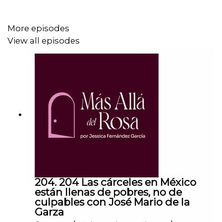
y el ingenio para encontrar la manera de comunicarse con
el. Esta no es solo la historia de un secuestro, es la
More episodes
historia de un hombre que recuperó su libertad y que hoy
View all episodes
nos deja una poderosa lección de fe, resistencia y
esperanza. Una historia que, aún después de tantos
años, sigue inspirando, confrontando y recordándonos
que la vida, incluso en la más profunda oscuridad,
merece ser defendida y vivida.
Sigue el trabajo de Bosco en:
@bosco_gutierrez_cortina
y Bosco Aquitectos: @boscoarquitectos
204. 204 Las cárceles en México
están llenas de pobres, no de
culpables con José Mario de la
Garza
Y sigue mi trabajo en mis redes: @jessicafdzg