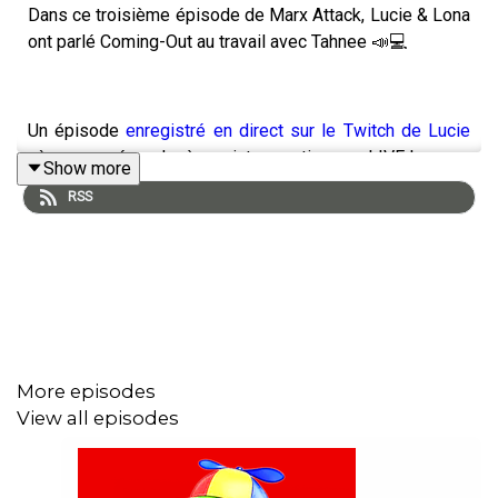
Dans ce troisième épisode de Marx Attack, Lucie & Lona
ont parlé Coming-Out au travail avec Tahnee 📣💻
Un épisode
enregistré en direct sur le Twitch de Lucie
où on a pu répondre à vos interrogations en LIVE !
Show more
RSS
Abonnez-vous et mettez 5 ⭐ sur iTunes !
More episodes
View all episodes
Suivez les réseaux sociaux de tout le monde :
Lucie Carbone
Lona Jackson