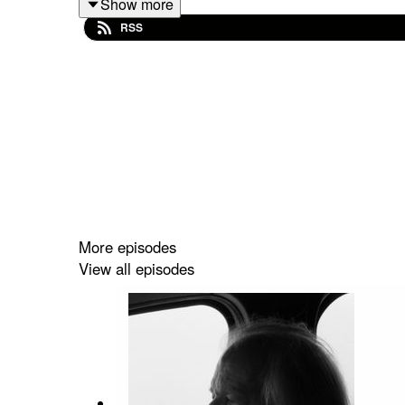
Show more
Photographies : Stéphane Guglielmet
RSS
Crédits musique : Beastie Boys –
Sabotage
,
Bouga –
Belsunce Breakdown
,
Johann Sebastian Bach –
Agnus Dei
, Alfred Delle
Kompromat –
Traum und Existenz
More episodes
View all episodes