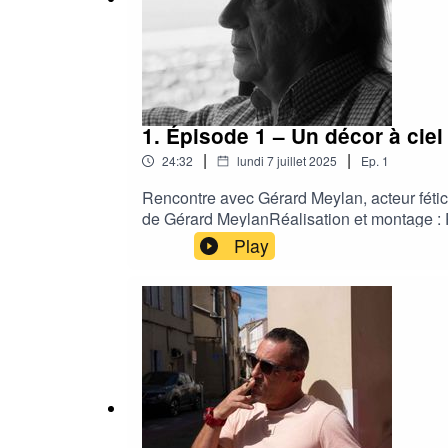
1. Épisode 1 – Un décor à ciel
|
|
24:32
lundi 7 juillet 2025
Ep.
1
Rencontre avec Gérard Meylan, acteur fétich
de Gérard MeylanRéalisation et montage : P
Antonio Vivaldi – Concerto No. 4 in F minor
Play
(1997), réalisé par Robert Guédiguian