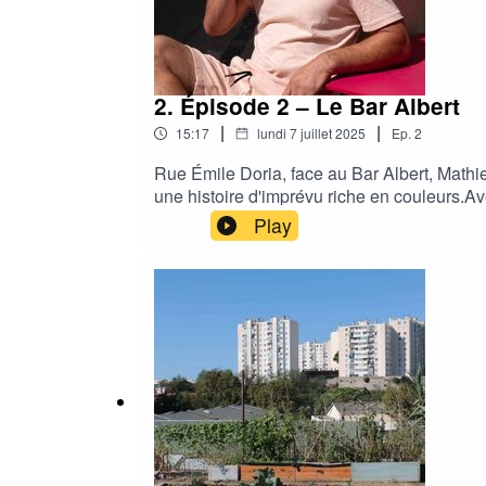
2. Épisode 2 – Le Bar Albert
|
|
15:17
lundi 7 juillet 2025
Ep.
2
Rue Émile Doria, face au Bar Albert, Mathie
une histoire d'imprévu riche en couleurs.A
GuglielmetCrédits musique : SCH, Kofs, Ju
Play
Fonky Family – Sans rémission