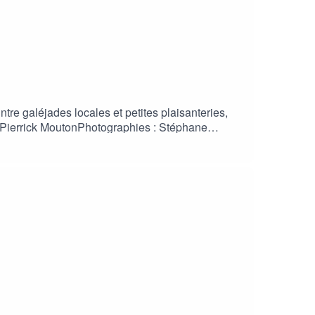
tre galéjades locales et petites plaisanteries,
 : Pierrick MoutonPhotographies : Stéphane
, Massilia Sound System – Qu’elle est bleue,