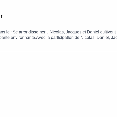
er
ans le 15e arrondissement, Nicolas, Jacques et Daniel cultivent
opante environnante.Avec la participation de Nicolas, Daniel, 
Stéphane GuglielmetCrédits musique : Alain Barrière – Ma vie