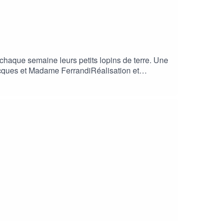
 chaque semaine leurs petits lopins de terre. Une
Jacques et Madame FerrandiRéalisation et
Georges Chelon – Morte saison (1966)