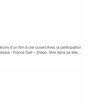
rs d’un film à ciel ouvert.Avec la participation
que : France Gall – Diego, libre dans sa tête,
 Waltz, extrait du film Marius et Jeannette