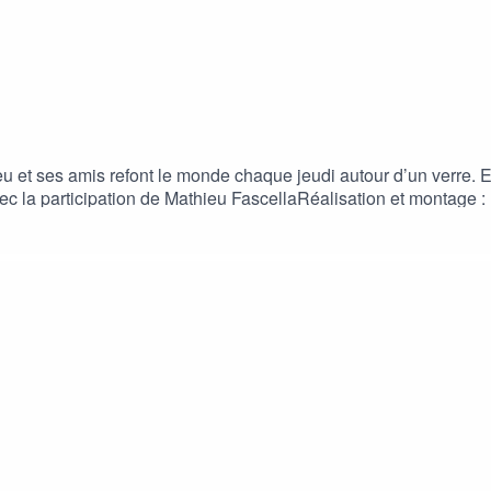
u et ses amis refont le monde chaque jeudi autour d’un verre. En
vec la participation de Mathieu FascellaRéalisation et montage
l, Naps, Soso Maness, Elams, Solda, Houari – Bande Organisée