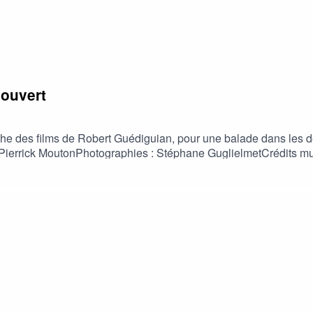
 ouvert
e des films de Robert Guédiguian, pour une balade dans les déco
ierrick MoutonPhotographies : Stéphane GuglielmetCrédits musi
, Op. 8, RV 297 "L’inverno", Johann Strauss II – The Blue Danube