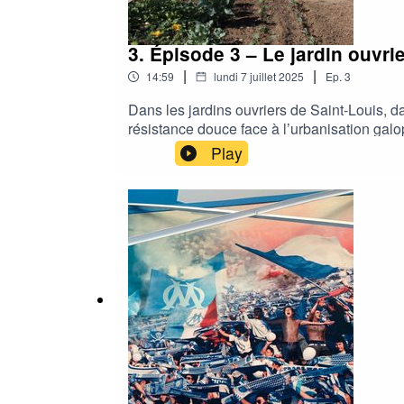
3. Épisode 3 – Le jardin ouvri
|
|
14:59
lundi 7 juillet 2025
Ep.
3
Dans les jardins ouvriers de Saint-Louis, d
résistance douce face à l’urbanisation gal
montage : Pierrick MoutonPhotographies : 
Play