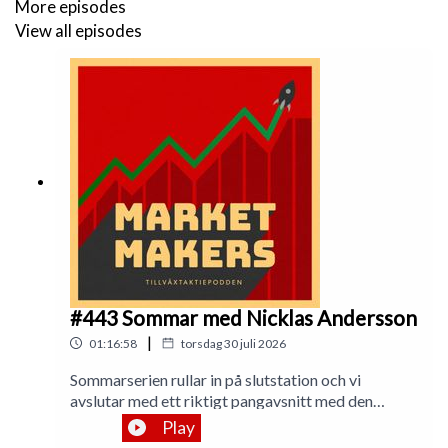
More episodes
https://twitter.com/franzen_fabian
View all episodes
https://twitter.com/analytikern1234
Samt Bluesky:
https://bsky.app/profile/aldenniklas.bsky.social
https://bsky.app/profile/fabianfranzen.bsky.social
https://bsky.app/profile/magnusskoog.bsky.social
#443 Sommar med Nicklas Andersson
|
01:16:58
torsdag 30 juli 2026
Sommarserien rullar in på slutstation och vi
avslutar med ett riktigt pangavsnitt med den
oefterhärmliga finansprofilen och inspiratören
Play
Nicklas Andersson!Vi hörs igen om TVÅ veckor!—