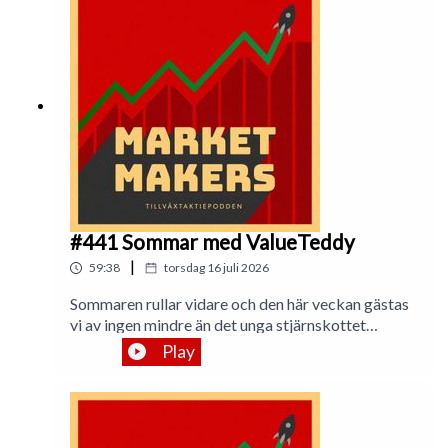
Magnus finns förstås också på
Twitter:https://twitter.com/alden_niklas https://tw
itter.com/franzen_fabian
https://twitter.com/analytikern1234
#441 Sommar med ValueTeddy
|
59:38
torsdag 16 juli 2026
Sommaren rullar vidare och den här veckan gästas
vi av ingen mindre än det unga stjärnskottet
ValueTeddy! Det bjuds på kloka tankar om
Play
värdeinvesteringar, alfa och givetvis ett par
glödheta case!—Twitter:
https://twitter.com/marketmakerspod Kontakt:
podcast@marketmakers.se Hemsida: