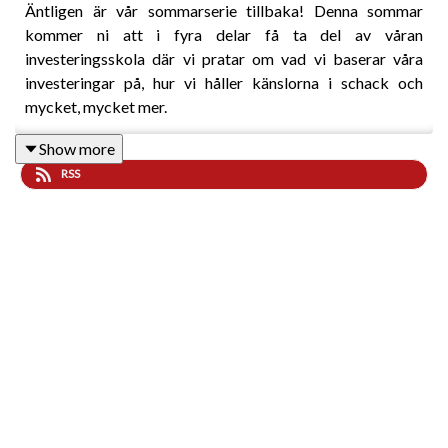
Äntligen är vår sommarserie tillbaka! Denna sommar
kommer ni att i fyra delar få ta del av våran
investeringsskola där vi pratar om vad vi baserar våra
investeringar på, hur vi håller känslorna i schack och
mycket, mycket mer.
Show more
RSS
—
X:
https://twitter.com/marketmakerspod
Kontakt:
podcast@marketmakers.se
Hemsida:
https://www.marketmakers.se/
Niklas, Fabian och Magnus finns förstås också på X:
https://twitter.com/alden_niklas