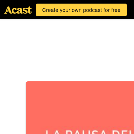
Create your own podcast for free