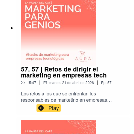
57. 57 | Retos de dirigir el
marketing en empresas tech
|
|
15:47
martes, 21 de abril de 2026
Ep.
57
Los retos a los que se enfrentan los
responsables de marketing en empresas
tecnológicas son importantes y también diversos.
Play
Abordaremos algunos y posibles soluciones
para aplicar en vuestro día a día.