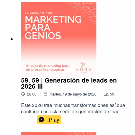
59. 59 | Generación de leads en
2026 III
|
|
28:00
martes, 19 de mayo de 2026
Ep.
59
Este 2026 trae muchas transformaciones así que
continuamos esta serie de generación de leads
con más novedades y consejos.
Play