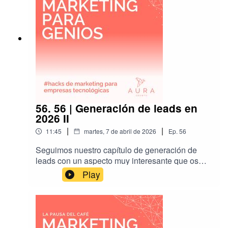
56. 56 | Generación de leads en
2026 II
|
|
11:45
martes, 7 de abril de 2026
Ep.
56
Seguimos nuestro capítulo de generación de
leads con un aspecto muy interesante que os
puede ayudar mucho a lograr campañas
Play
exitosas.