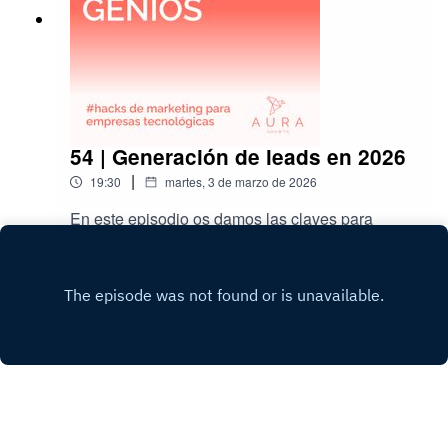
54 | Generación de leads en 2026
|
19:30
martes, 3 de marzo de 2026
En este episodio os damos las claves para
conseguir una generación de leads exitosa en
2026. Esperamos que sea muy útil.
Play