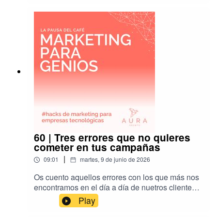
operar en este contexto cambiante.
60 | Tres errores que no quieres
cometer en tus campañas
|
09:01
martes, 9 de junio de 2026
Os cuento aquellos errores con los que más nos
encontramos en el día a día de nuetros clientes
con las campañas. ¡Espero que sean útiles!
Play