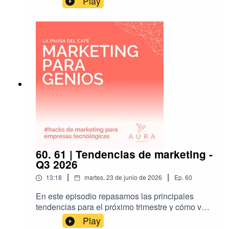
Play
60. 61 | Tendencias de marketing -
Q3 2026
|
|
13:18
martes, 23 de junio de 2026
Ep.
60
En este episodio repasamos las principales
tendencias para el próximo trimestre y cómo van
a impactar en nuestra gestión del marketing.
Play
También damos algunos consejos sobre cómo