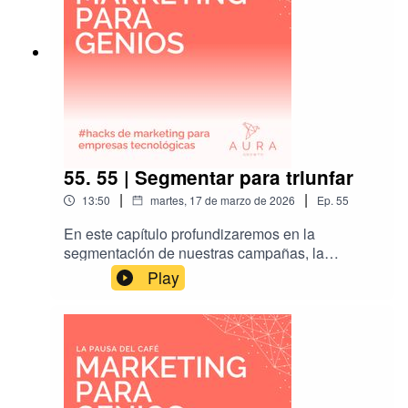
55. 55 | Segmentar para triunfar
|
|
13:50
martes, 17 de marzo de 2026
Ep.
55
En este capítulo profundizaremos en la
segmentación de nuestras campañas, la
elección de perfiles, industrias y tamaños, para
Play
que sean un éxito.