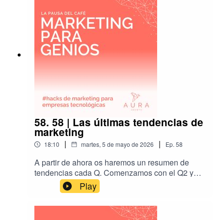
58. 58 | Las últimas tendencias de
marketing
|
|
18:10
martes, 5 de mayo de 2026
Ep.
58
A partir de ahora os haremos un resumen de
tendencias cada Q. Comenzamos con el Q2 y
cómo vamos dirigiéndonos cada vez más a la
Play
hiperpersonalización. También hablaremos del
cambio del paradigma del SEO a la búsqueda
en IA, el AEO.