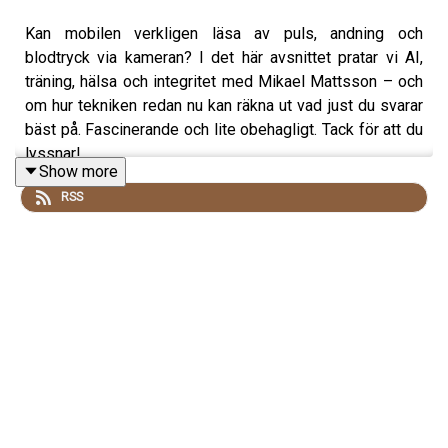
Kan mobilen verkligen läsa av puls, andning och
blodtryck via kameran? I det här avsnittet pratar vi AI,
träning, hälsa och integritet med Mikael Mattsson – och
om hur tekniken redan nu kan räkna ut vad just du svarar
bäst på. Fascinerande och lite obehagligt. Tack för att du
lyssnar!
Show more
RSS
Följ Spring med Petra & CO i sociala medier:
Instagram:
https://www.instagram.com/springmedpetra
Facebook:
https://www.facebook.com/springmedpetra