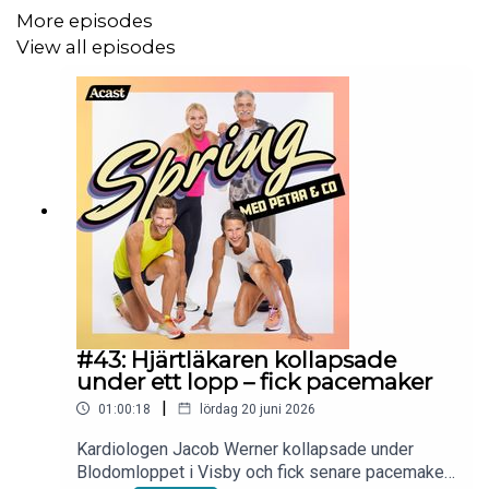
More episodes
Följ Petra:
View all episodes
Instagram:
https://www.instagram.com/maratonpetra
Vill du nå en aktiv och köpstark målgrupp?
Bli samarbetspartner till Spring med Petra & CO! Mejla
petra.manstrom@gmail.com
så snackar vi vidare!
#43: Hjärtläkaren kollapsade
under ett lopp – fick pacemaker
|
01:00:18
lördag 20 juni 2026
Kardiologen Jacob Werner kollapsade under
Blodomloppet i Visby och fick senare pacemaker.