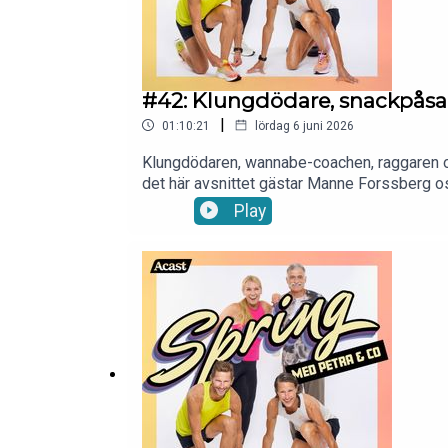
#42: Klungdödare, snackpåsa
|
01:10:21
lördag 6 juni 2026
Klungdödaren, wannabe-coachen, raggaren oc
det här avsnittet gästar Manne Forssberg oss
betyder samma sak för alla. Han ger också s
Play
en singeljogg och Rune om grupplöpningsbete
en hel del igenkänning för alla som någon g
medier:Instagram: https://www.instagram.
Petra:Instagram: https://www.instagram.com
petra.manstrom@gmail.com så snackar vi vi