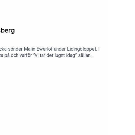
sberg
ka sönder Malin Ewerlöf under Lidingöloppet. I
på och varför ”vi tar det lugnt idag” sällan
ättar om sin minst sagt speciella upplevelse under
 blir farthets, social panik, löparpsykologi och
Följ Spring med Petra & CO i sociala
medpetraFölj
rbetspartner till Spring med Petra & CO! Mejla