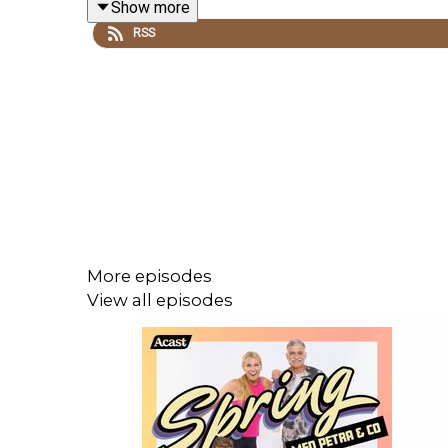
Show more
RSS
Följ Spring med Petra & CO i sociala medier:
Instagram:
https://www.instagram.com/springmed
Facebook:
https://www.facebook.com/springmedp
More episodes
Följ Petra:
View all episodes
Instagram:
https://www.instagram.com/maratonpe