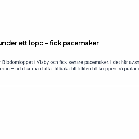
under ett lopp – fick pacemaker
Blodomloppet i Visby och fick senare pacemaker. I det här avsni
son – och hur man hittar tillbaka till tilliten till kroppen. Vi pr
ler motionärer aldrig ska ignorera, varför träning med infektion ka
er Jacob sin syn på Fredrik Nyströms varningar om löpning och hj
ack för att du lyssnar!Följ Spring med Petra & CO i sociala
com/springmedpetraFacebook: https://www.facebook.com/spring
/maratonpetraVill du nå en aktiv och köpstark målgrupp?Bli sama
dare!