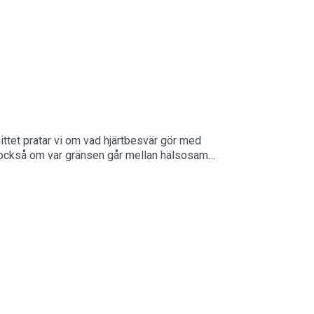
ttet pratar vi om vad hjärtbesvär gör med
atar också om var gränsen går mellan hälsosam
n vara farligt och hur man ska tänka kring hög puls,
ärta – och på influencerrådet till kvinnor 50+
medpetraFölj
rbetspartner till Spring med Petra & CO! Mejla