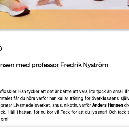
O
Hansen med professor Fredrik Nyström
sofloskler. Han tycker att det är bättre att vara lite tjock än smal,
talet får du höra varför han kallar träning för överklassens själ
i pratar Livsmedelsverket, snus, nikotin, varför
Anders Hansen
dr
ck. Håll i hatten, för nu kör vi! Tack för att du lyssnar! Och tack t
i om!