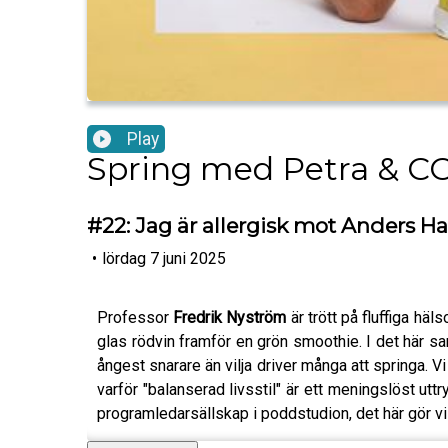
Play
Spring med Petra & C
#22: Jag är allergisk mot Anders 
•
lördag 7 juni 2025
Professor
Fredrik Nyström
är trött på fluffiga häl
glas rödvin framför en grön smoothie. I det här sam
ångest snarare än vilja driver många att springa. V
varför "balanserad livsstil" är ett meningslöst uttry
programledarsällskap i poddstudion, det här gör v