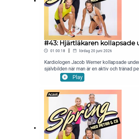
#43: Hjärtläkaren kollapsade 
|
01:00:18
lördag 20 juni 2026
Kardiologen Jacob Werner kollapsade under 
självbilden när man är en aktiv och tränad per
uthållighetsträning och risk, vilka hjärtsigna
Play
rytmrubbningar och återhämtning. Dessutom g
om att undvika intensiv konditionsträning. T
medier:Instagram: https://www.instagram.
Petra:Instagram: https://www.instagram.com
petra.manstrom@gmail.com så snackar vi vi