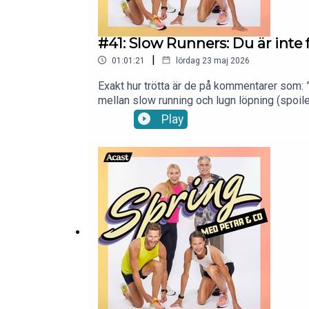
#41: Slow Runners: Du är inte
|
01:01:21
lördag 23 maj 2026
Exakt hur trötta är de på kommentarer som: ”Jä
mellan slow running och lugn löpning (spoile
träffar vi Greta och Piero från Slow Runners 
Play
om alla missuppfattningar kring ”lugnt temp
prestationshetsen. Det blir också ett samtal
löpningen börjar: inte i jakten på personbäst
underskattade tempo – det där alla faktiskt f
medier:Instagram: https://www.instagram.
Petra:Instagram: https://www.instagram.com
petra.manstrom@gmail.com så snackar vi vi