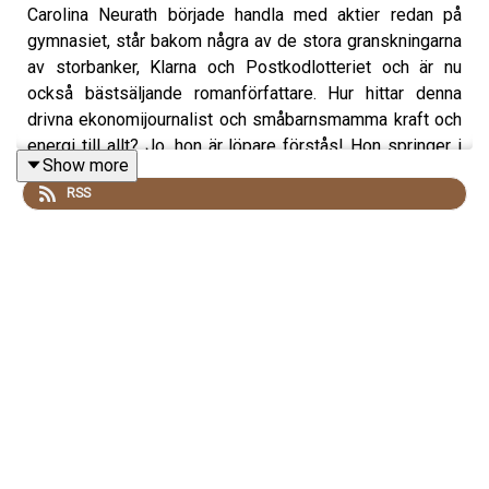
Carolina Neurath började handla med aktier redan på
gymnasiet, står bakom några av de stora granskningarna
av storbanker, Klarna och Postkodlotteriet och är nu
också bästsäljande romanförfattare. Hur hittar denna
drivna ekonomijournalist och småbarnsmamma kraft och
energi till allt? Jo, hon är löpare förstås! Hon springer i
Show more
stort sett varje dag, under vintern på löpband –och
RSS
tuffa intervallpass är favoriten. Dessutom får du en hel
massa goda råd som boostar din ekonomi. Och: i slutet
av programmet berättar Eva Alksten på Löplabbet allt om
hur du ska tänka när du klär dig för att springa maraton
och andra långlopp. Avsnittet presenteras i samarbete
med Asics.