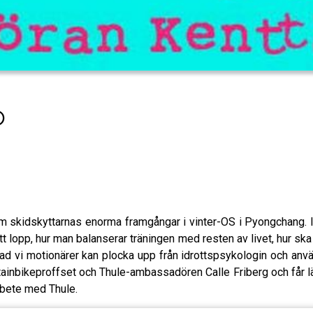
O
m skidskyttarnas enorma framgångar i vinter-OS i Pyongchang. I 
 ett lopp, hur man balanserar träningen med resten av livet, hur ska
d vi motionärer kan plocka upp från idrottspsykologin och använ
inbikeproffset och Thule-ambassadören Calle Friberg och får lär
rbete med Thule.