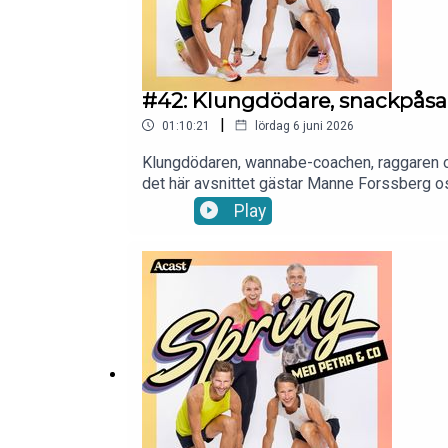
#42: Klungdödare, snackpåsa
|
01:10:21
lördag 6 juni 2026
Klungdödaren, wannabe-coachen, raggaren oc
det här avsnittet gästar Manne Forssberg oss
betyder samma sak för alla. Han ger också s
Play
en singeljogg och Rune om grupplöpningsbete
en hel del igenkänning för alla som någon g
medier:Instagram: https://www.instagram.
Petra:Instagram: https://www.instagram.com
petra.manstrom@gmail.com så snackar vi vi