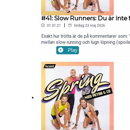
#41: Slow Runners: Du är inte
|
01:01:21
lördag 23 maj 2026
Exakt hur trötta är de på kommentarer som: ”Jä
mellan slow running och lugn löpning (spoile
träffar vi Greta och Piero från Slow Runners 
Play
om alla missuppfattningar kring ”lugnt temp
prestationshetsen. Det blir också ett samtal
löpningen börjar: inte i jakten på personbäst
underskattade tempo – det där alla faktiskt f
medier:Instagram: https://www.instagram.
Petra:Instagram: https://www.instagram.com
petra.manstrom@gmail.com så snackar vi vi