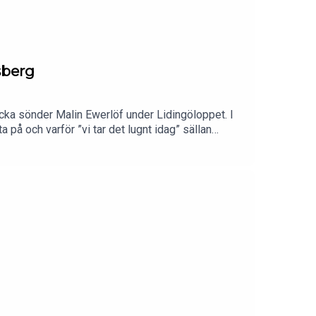
sberg
ka sönder Malin Ewerlöf under Lidingöloppet. I
på och varför ”vi tar det lugnt idag” sällan
ättar om sin minst sagt speciella upplevelse under
 blir farthets, social panik, löparpsykologi och
Följ Spring med Petra & CO i sociala
medpetraFölj
rbetspartner till Spring med Petra & CO! Mejla