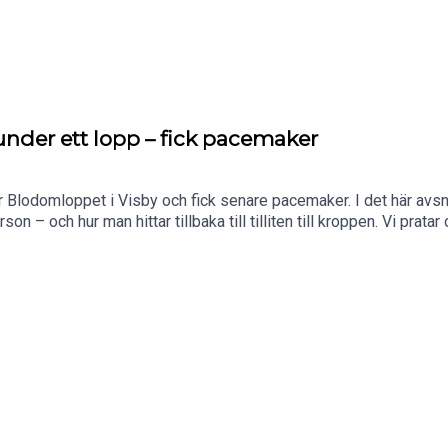
under ett lopp – fick pacemaker
Blodomloppet i Visby och fick senare pacemaker. I det här avsni
son – och hur man hittar tillbaka till tilliten till kroppen. Vi pr
ler motionärer aldrig ska ignorera, varför träning med infektion ka
er Jacob sin syn på Fredrik Nyströms varningar om löpning och hj
ack för att du lyssnar!Följ Spring med Petra & CO i sociala
com/springmedpetraFacebook: https://www.facebook.com/spring
/maratonpetraVill du nå en aktiv och köpstark målgrupp?Bli sama
dare!