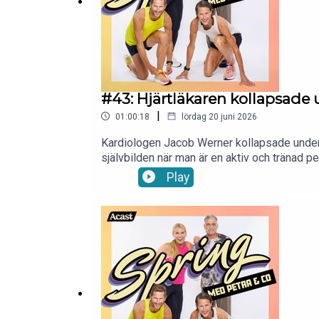
#43: Hjärtläkaren kollapsade 
|
01:00:18
lördag 20 juni 2026
Kardiologen Jacob Werner kollapsade under 
självbilden när man är en aktiv och tränad per
uthållighetsträning och risk, vilka hjärtsigna
Play
rytmrubbningar och återhämtning. Dessutom g
om att undvika intensiv konditionsträning. T
medier:Instagram: https://www.instagram.
Petra:Instagram: https://www.instagram.com
petra.manstrom@gmail.com så snackar vi vi