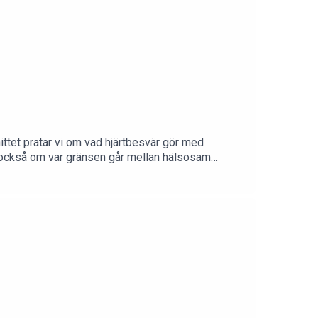
ttet pratar vi om vad hjärtbesvär gör med
atar också om var gränsen går mellan hälsosam
n vara farligt och hur man ska tänka kring hög puls,
ärta – och på influencerrådet till kvinnor 50+
medpetraFölj
rbetspartner till Spring med Petra & CO! Mejla