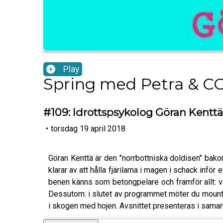
Play
Spring med Petra & C
#109: Idrottspsykolog Göran Kenttä
•
torsdag 19 april 2018
Göran Kenttä är den "norrbottniska doldisen" bako
klarar av att hålla fjärilarna i magen i schack inför
benen känns som betongpelare och framför allt: va
Dessutom: i slutet av programmet möter du mounta
i skogen med hojen. Avsnittet presenteras i sama