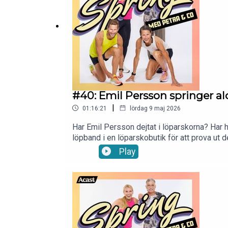
Petra:Instagram: https://www.instagram.com
petra.manstrom@gmail.com så snackar vi vi
#40: Emil Persson springer a
|
01:16:21
lördag 9 maj 2026
Har Emil Persson dejtat i löparskorna? Har 
löpband i en löparskobutik för att prova ut 
på tv, där Emil pepprar våra partiledare med
Play
Som löpare. Tack för att du lyssnar!Följ Spr
medier:Instagram: https://www.instagram.
Petra:Instagram: https://www.instagram.com
petra.manstrom@gmail.com så snackar vi vi