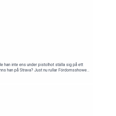
rbetspartner till Spring med Petra & CO! Mejla
han inte ens under pistolhot ställa sig på ett
 finns han på Strava? Just nu rullar Fördomsshowen
 då han får besvara mina värsta fördomar om honom.
medpetraFölj
rbetspartner till Spring med Petra & CO! Mejla