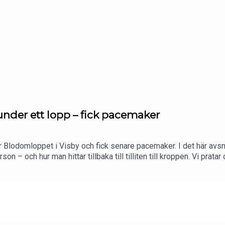
under ett lopp – fick pacemaker
Blodomloppet i Visby och fick senare pacemaker. I det här avsni
son – och hur man hittar tillbaka till tilliten till kroppen. Vi pr
ler motionärer aldrig ska ignorera, varför träning med infektion ka
er Jacob sin syn på Fredrik Nyströms varningar om löpning och hj
ack för att du lyssnar!Följ Spring med Petra & CO i sociala
com/springmedpetraFacebook: https://www.facebook.com/spring
/maratonpetraVill du nå en aktiv och köpstark målgrupp?Bli sama
dare!