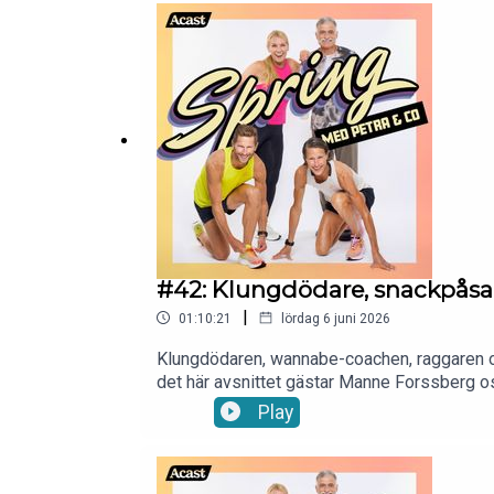
#42: Klungdödare, snackpåsa
|
01:10:21
lördag 6 juni 2026
Klungdödaren, wannabe-coachen, raggaren oc
det här avsnittet gästar Manne Forssberg oss
betyder samma sak för alla. Han ger också s
Play
en singeljogg och Rune om grupplöpningsbete
en hel del igenkänning för alla som någon g
medier:Instagram: https://www.instagram.