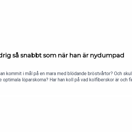
/maratonpetraVill du nå en aktiv och köpstark målgrupp?Bli sama
dare!
ldrig så snabbt som när han är nydumpad
han kommit i mål på en mara med blödande bröstvårtor? Och skulle 
de optimala löparskorna? Har han koll på vad kolfiberskor är och
 sina fördomar om dem. I det här avsnittet får han tillbakakaka,
ing med Petra & CO i sociala
com/springmedpetraFacebook: https://www.facebook.com/spring
/maratonpetraVill du nå en aktiv och köpstark målgrupp?Bli sama
dare!