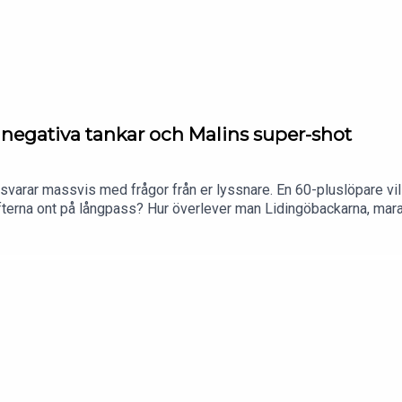
a negativa tankar och Malins super-shot
varar massvis med frågor från er lyssnare. En 60-pluslöpare vill
fterna ont på långpass? Hur överlever man Lidingöbackarna, mar
å oväntade ställen och oväntade detaljen som kan förstöra ett he
ttps://www.instagram.com/springmedpetraFacebook: https://www
/maratonpetraVill du nå en aktiv och köpstark målgrupp?Bli sama
dare!