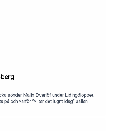
sberg
ka sönder Malin Ewerlöf under Lidingöloppet. I
på och varför ”vi tar det lugnt idag” sällan
ättar om sin minst sagt speciella upplevelse under
 blir farthets, social panik, löparpsykologi och
Följ Spring med Petra & CO i sociala
medpetraFölj