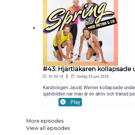
#43: Hjärtläkaren kollapsade 
|
01:00:18
lördag 20 juni 2026
Kardiologen Jacob Werner kollapsade under 
självbilden när man är en aktiv och tränad per
uthållighetsträning och risk, vilka hjärtsigna
Play
rytmrubbningar och återhämtning. Dessutom g
om att undvika intensiv konditionsträning. T
medier:Instagram: https://www.instagram.
More episodes
Petra:Instagram: https://www.instagram.com
View all episodes
petra.manstrom@gmail.com så snackar vi vi