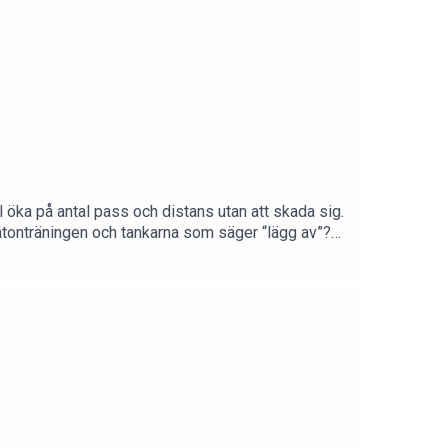
 öka på antal pass och distans utan att skada sig.
atonträningen och tankarna som säger “lägg av”?
lt lopp. Tack för att du lyssnar!Följ Spring med
.facebook.com/springmedpetraFölj
rbetspartner till Spring med Petra & CO! Mejla