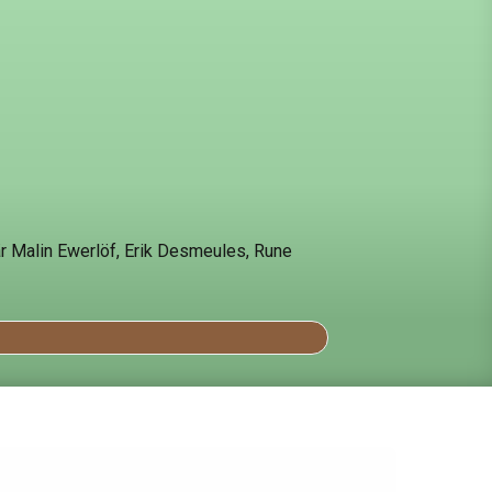
r Malin Ewerlöf, Erik Desmeules, Rune