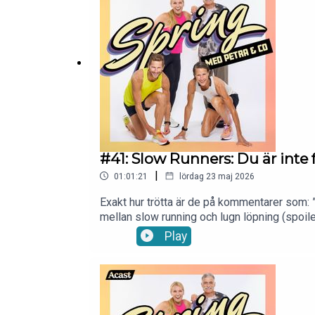
Petra:Instagram: https://www.instagram.com
petra.manstrom@gmail.com så snackar vi vi
#41: Slow Runners: Du är inte
|
01:01:21
lördag 23 maj 2026
Exakt hur trötta är de på kommentarer som: ”Jä
mellan slow running och lugn löpning (spoile
träffar vi Greta och Piero från Slow Runners 
Play
om alla missuppfattningar kring ”lugnt temp
prestationshetsen. Det blir också ett samtal
löpningen börjar: inte i jakten på personbäst
underskattade tempo – det där alla faktiskt f
medier:Instagram: https://www.instagram.