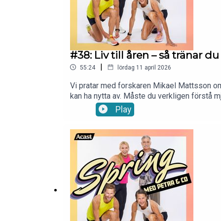
#38: Liv till åren – så tränar
|
55:24
lördag 11 april 2026
Vi pratar med forskaren Mikael Mattsson om a
kan ha nytta av. Måste du verkligen förstå mjö
passen och sluta köra över kroppen? Vi pratar
Play
funkar i verkliga livet. Dessutom: vilka int
och vardagsstressen också ska få plats? Ett 
sociala medier:Instagram: https://www.in
Petra:Instagram: https://www.instagram.com
petra.manstrom@gmail.com så snackar vi vi