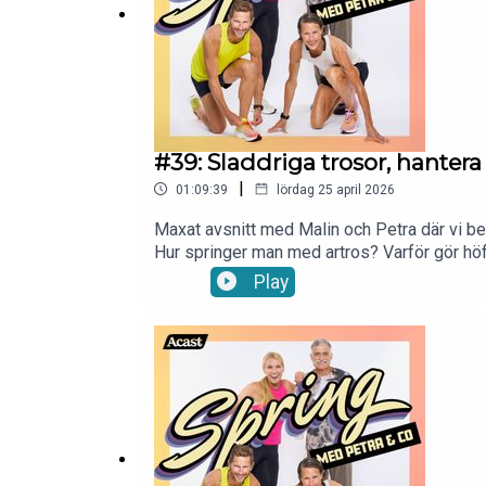
#39: Sladdriga trosor, hanter
|
01:09:39
lördag 25 april 2026
Maxat avsnitt med Malin och Petra där vi bes
Hur springer man med artros? Varför gör hö
Dessutom: tåsockor, broccolishots, vaselin p
Play
Petra & CO i sociala medier:Instagram: h
Petra:Instagram: https://www.instagram.com
petra.manstrom@gmail.com så snackar vi vi