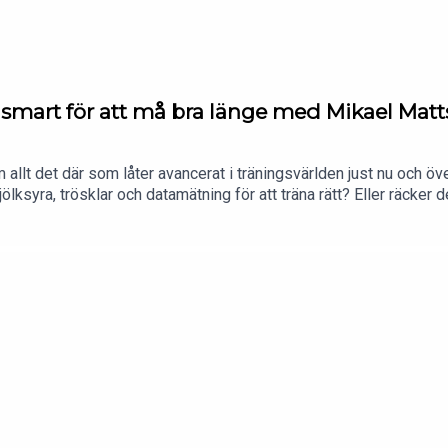
 du smart för att må bra länge med Mikael Mat
llt det där som låter avancerat i träningsvärlden just nu och över
lksyra, trösklar och datamätning för att träna rätt? Eller räcker de
 om livslängd kontra hälsospann, varför äldre ofta blir för försikt
ervaller ger mest effekt, hur mycket ska man egentligen pressa sig
avsnitt fullt av både aha-upplevelser och handfasta råd. Tack fö
stagram.com/springmedpetraFacebook: https://www.facebook.co
/maratonpetraVill du nå en aktiv och köpstark målgrupp?Bli sama
dare!