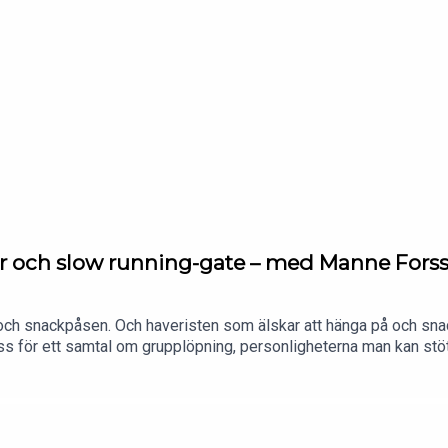
r och slow running-gate – med Manne Fors
h snackpåsen. Och haveristen som älskar att hänga på och snac
 för ett samtal om grupplöpning, personligheterna man kan stöta 
in syn på drevet efter sitt uttalande om slow running. Petra ber
endet som enligt honom har en särskild plats i löparhelvetet. Det
ång sprungit med andra. Och mycket mer. Tack för att du lyssnar!
com/springmedpetraFacebook: https://www.facebook.com/spring