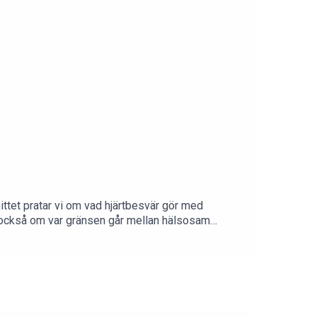
ttet pratar vi om vad hjärtbesvär gör med
atar också om var gränsen går mellan hälsosam
n vara farligt och hur man ska tänka kring hög puls,
ärta – och på influencerrådet till kvinnor 50+
medpetraFölj
rbetspartner till Spring med Petra & CO! Mejla