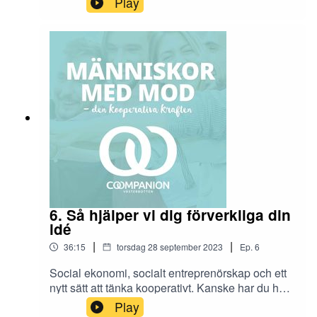
Play
veckans avsnitt tar vi hjälp av expertpanelen för
att bemöta fördomar om kooperation. Kanske är
community ett bättre ord för att faktiskt fånga den
yngre generationen? Gäster är Coompanion
Västerbottens egna Frauke Molander,
affärsrådgivare och kommunikatör och Jonas
Lundh, projektchef och affärsrådgivare.
Programledare är som vanligt Elin Leyonberg.
6. Så hjälper vi dig förverkliga din
idé
|
|
36:15
torsdag 28 september 2023
Ep.
6
Social ekonomi, socialt entreprenörskap och ett
nytt sätt att tänka kooperativt. Kanske har du hört
termerna förut, som en del av lösningen på stora
Play