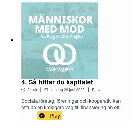
tillsammans, på lika villkor, som är drivkraften för
dagens gäst, Therese Lundgren på Urkraft.
Programledare: Elin Leyonberg
4. Så hittar du kapitalet
|
|
31:40
torsdag 29 juni 2023
Ep.
4
Sociala företag, föreningar och kooperativ kan
ofta ha en krokigare väg till finansiering än ett
aktiebolag. Speciellt om du vänder dig till en
Play
storbank. Men det finns alternativ. Mikrofonden
kan gå in med riskkapital, lån eller stå som
säkerhet för ett banklån. Dagens gäst är Ylva