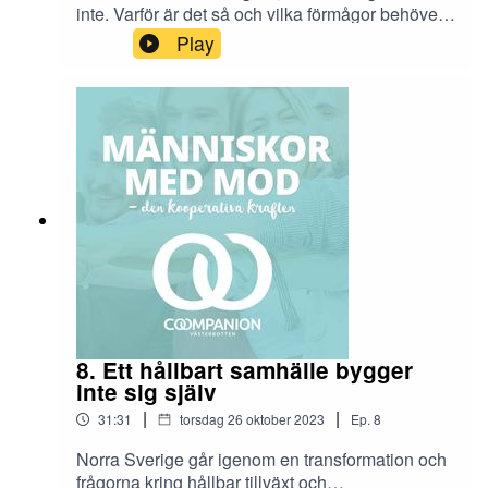
inte. Varför är det så och vilka förmågor behöver
vi människor utveckla för att nå FNs globala
Play
hållbarhetsmål? I detta avsnitt pratar vi om IDG,
Inner Development Goals med ledarcoachen
Charlotte Hellgren.
8. Ett hållbart samhälle bygger
inte sig själv
|
|
31:31
torsdag 26 oktober 2023
Ep.
8
Norra Sverige går igenom en transformation och
frågorna kring hållbar tillväxt och