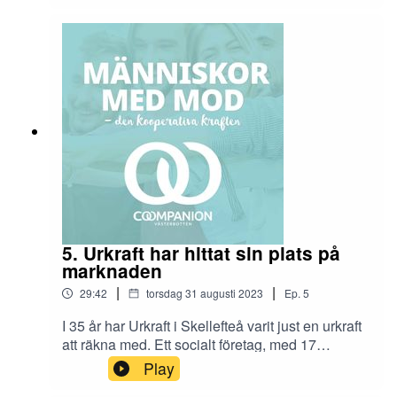
samhällsutmaningar. I det här avsnittet reder vi ut
vad det betyder, men också på vilket sätt
Coompanion kan hjälpa dig att förverkliga din
idé. Ett avsnitt du inte vill missa om du vill hänga
med i samhällsdebatten. Gäst: Roger Filipsson,
verksamhetsledare Coompanion Västerbotten
5. Urkraft har hittat sin plats på
marknaden
|
|
29:42
torsdag 31 augusti 2023
Ep.
5
I 35 år har Urkraft i Skellefteå varit just en urkraft
att räkna med. Ett socialt företag, med 17
anställda, som hittat en affär i det sociala
Play
entreprenörskapet. Och det är att arbeta