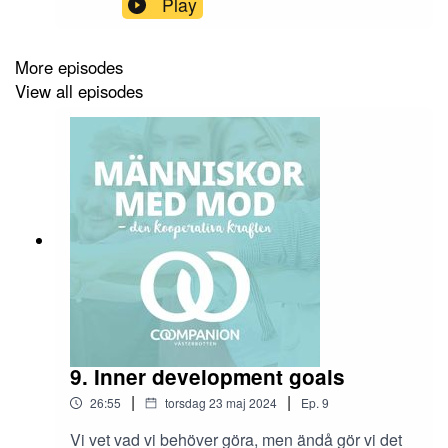
Play
henne och om hur frisörsalongen blivit så mycket
mer än ett ställe där man bara fixar håret.
More episodes
View all episodes
9. Inner development goals
|
|
26:55
torsdag 23 maj 2024
Ep.
9
Vi vet vad vi behöver göra, men ändå gör vi det