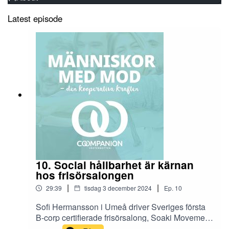
Latest episode
10. Social hållbarhet är kärnan
hos frisörsalongen
|
|
29:39
tisdag 3 december 2024
Ep.
10
Sofi Hermansson i Umeå driver Sveriges första
B-corp certifierade frisörsalong, Soaki Movement.
I dagens avsnitt berättar hon om vad som driver