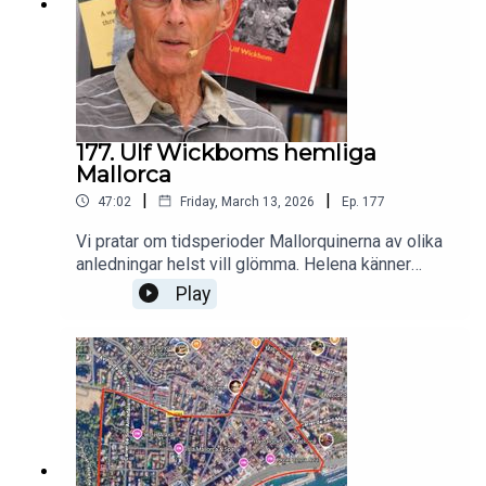
177. Ulf Wickboms hemliga
Mallorca
|
|
47:02
Friday, March 13, 2026
Ep.
177
Vi pratar om tidsperioder Mallorquinerna av olika
anledningar helst vill glömma. Helena känner
ingen sympati för förkylningar utan tänker bara på
Play
fest och jordbruksmässor mitt i påskpyntandet.
Catharina njuter av rosévin i El Molinars nya hamn
men bekymrar sig för en stor utgift på bussen i
Palma.Mallorcapodden - för dig som bor på, reser
till eller bara drömmer om Mallorca.