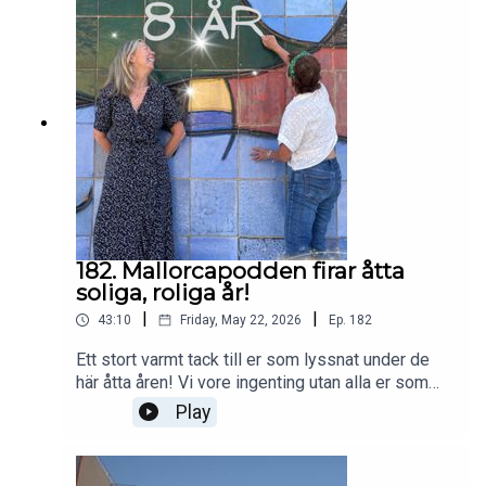
om Mallorca.
182. Mallorcapodden firar åtta
soliga, roliga år!
|
|
43:10
Friday, May 22, 2026
Ep.
182
Ett stort varmt tack till er som lyssnat under de
här åtta åren! Vi vore ingenting utan alla er som
tipsar, intervjuas, kommenterar och peppar. Tack
Play
vare er kan vi fortsätta leverera tips, nyheter,
information och erfarenheter från Mallorca. För att
inte tala om alla skratt! Med inspiration från er