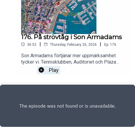
176. På strövtåg i Son Armadams
|
|
36:52
Thursday, February 26, 2026
Ep.
176
Son Armadams förtjänar mer uppmärksamhet
tycker vi. Tennisklubben, Auditoriet och Plaza
Puente är riktiga landmärken i den trevliga men
Play
lite bortglömda stadsdelen. Helena hackar lite på
en glömsk Catharina men glömmer själv bort att
hon har bott här. Precis lika förvirrande och härligt
som alltid.Mallorcapodden - för dig som bor på,
reser till eller bara drömmer om Mallorca.