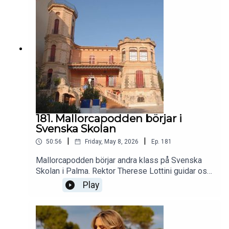
fortsätter vi ett tag till.Mallorcapodden - för dig
som bor på, reser till eller bara drömmer om
Mallorca.
181. Mallorcapodden börjar i
Svenska Skolan
|
|
50:56
Friday, May 8, 2026
Ep.
181
Mallorcapodden börjar andra klass på Svenska
Skolan i Palma. Rektor Therese Lottini guidar oss
runt i historia och nutid. Catharina äter dammig
Play
pizza och dricker cava ur piccoloflaska medan
Helena kanske blir packad på en trång
sardinfestival. Orkar ni?