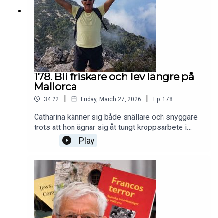
178. Bli friskare och lev längre på
Mallorca
|
|
34:22
Friday, March 27, 2026
Ep.
178
Catharina känner sig både snällare och snyggare
trots att hon ägnar sig åt tungt kroppsarbete i
trädgården. Helena är tidsmiljonär och satsar på
Play
att hennes biologiska ålder är 25. Men mest av
allt träffar vi Lena Gummesson från Mind Body
Balance som berättar om sin spännande
verksamhet och hur det funkar med longevity och
hjärnhälsa. Rabattkoden till Mallorcapoddens
lyssnare: BBMA26.