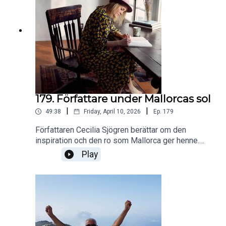
179. Författare under Mallorcas sol
|
|
49:38
Friday, April 10, 2026
Ep.
179
Författaren Cecilia Sjögren berättar om den
inspiration och den ro som Mallorca ger henne.
Catharina beklagar sig över bristande fantasi,
Play
jagar busskort och stadsvandrar medan Helena
lyssnar på snuskiga poddar och tränar inför
mätningen av sin biologiska ålder.