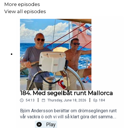
More episodes
View all episodes
184. Med segelbåt runt Mallorca
|
|
54:13
Thursday, June 18, 2026
Ep.
184
Björn Andersson berättar om drömseglingen runt
vår vackra ö och vi vill så klart göra det samma.
Tills dess nöjer vi oss (bara) med en bubbelresa
Play