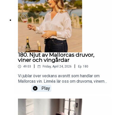
180. Njut av Mallorcas druvor,
viner och vingårdar
|
|
49:03
Friday, April 24, 2026
Ep.
180
Vi jublar över veckans avsnitt som handlar om
Mallorcas vin. Linnéa lär oss om druvorna, vinerna
och vingårdarna. Catharina ser fram emot
Play
vingårdsbesök medan hon lyxigt parkerar bilen i
gamla stan. Helena åker så långt bort från vinerna
hon kan men längtar hem till sin ö.