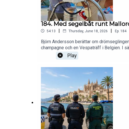
184. Med segelbåt runt Mallor
|
|
54:13
Thursday, June 18, 2026
Ep.
184
Björn Andersson berättar om drömseglingen ru
champagne och en Vespaträff i Belgien. I s
taket.Mallorcapodden - för dig som bor på, r
Play