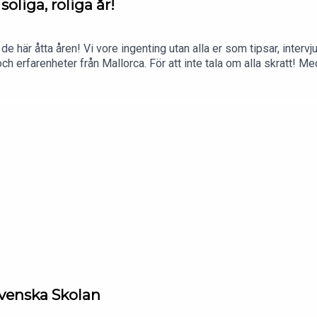
oliga, roliga år!
r de här åtta åren! Vi vore ingenting utan alla er som tipsar, inter
ch erfarenheter från Mallorca. För att inte tala om alla skratt! Med
er till eller bara drömmer om Mallorca.
Svenska Skolan