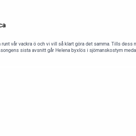
ca
nt vår vackra ö och vi vill så klart göra det samma. Tills dess n
äsongens sista avsnitt går Helena byxlös i sjömanskostym medan
eser till eller bara drömmer om Mallorca.