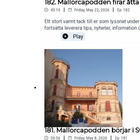
182. Mallorcapodden firar åtta s
|
|
43:10
Friday, May 22, 2026
Ep.
182
Ett stort varmt tack till er som lyssnat unde
fortsätta leverera tips, nyheter, information o
till.Mallorcapodden - för dig som bor på, res
Play
181. Mallorcapodden börjar i 
|
|
50:56
Friday, May 8, 2026
Ep.
181