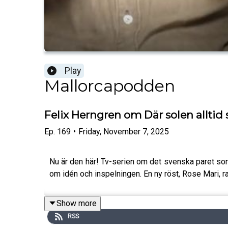
Play
Mallorcapodden
Felix Herngren om Där solen alltid 
Ep.
169
•
Friday, November 7, 2025
Nu är den här! Tv-serien om det svenska paret som sä
om idén och inspelningen. En ny röst, Rose Mari, rap
Show more
RSS