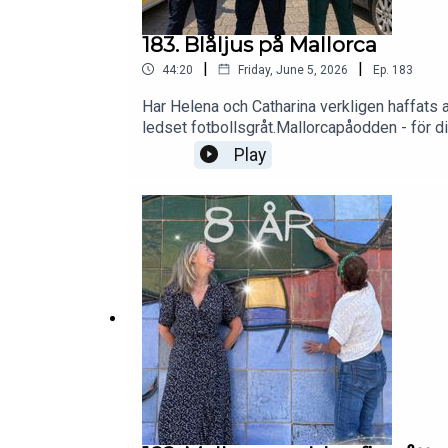
183. Blåljus på Mallorca
|
|
44:20
Friday, June 5, 2026
Ep.
183
Har Helena och Catharina verkligen haffats
ledset fotbollsgråt.Mallorcapåodden - för di
Play