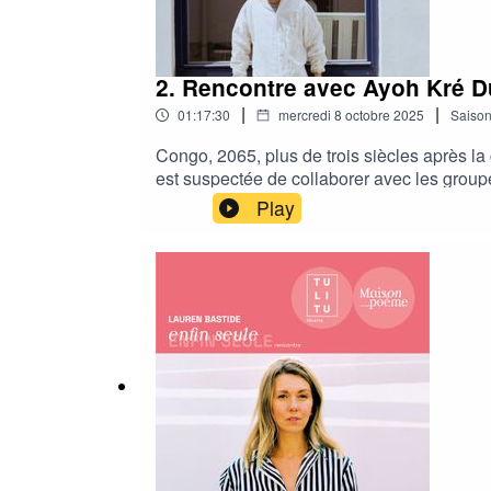
2. Rencontre avec Ayoh Kré D
|
|
01:17:30
mercredi 8 octobre 2025
Saiso
Congo, 2065, plus de trois siècles après l
est suspectée de collaborer avec les groupe
avale l’Eau noire qui l’immerge dans un aby
Play
Kré Duchâtelet explore les liens entre polit
aveugles renégocie les archétypes littéraire
Bruxelles. Il mène un travail d’enquête doc
assemblages fictionnels hétérogènes où se c
entre émancipation politique et libération d