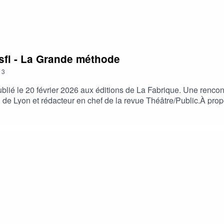
sfi - La Grande méthode
3
blié le 20 février 2026 aux éditions de La Fabrique. Une renco
ENS de Lyon et rédacteur en chef de la revue Théâtre/Public.À p
ère au pays. Au cours de ce voyage, perturbé par des apparitions
a grande méthode explore la couture délicate entre le monde visi
« occidentés ».