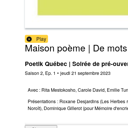
Play
Maison poème | De mots 
Poetik Québec | Soirée de pré-ouve
Saison
2
,
Ep.
1
•
jeudi 21 septembre 2023
Avec : Rita Mestokosho, Carole David, Emilie Tu
Présentations : Roxane Desjardins (Les Herbes r
Noroît), Dominique Gillerot (pour Mémoire d'encr