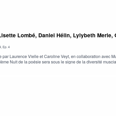
 Lisette Lombé, Daniel Hélin, Lylybeth Merle,
4
,
Ep.
4
ée par Laurence Vielle et Caroline Veyt, en collaboration avec 
rième Nuit de la poésie sera sous le signe de la diversité muscia
résent·es s’engageront dans une nuit aux allures d’un cabaret con
.