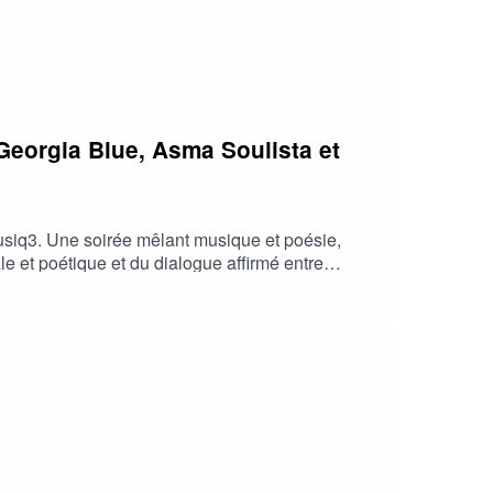
 Georgia Blue, Asma Soulista et
Musiq3. Une soirée mêlant musique et poésie,
le et poétique et du dialogue affirmé entre
frontant et joyeux qui déploiera les failles et les