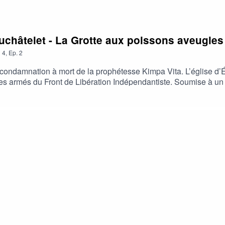
uchâtelet - La Grotte aux poissons aveugles
n
4
,
Ep.
2
a condamnation à mort de la prophétesse Kimpa Vita. L’église d’
s armés du Front de Libération Indépendantiste. Soumise à un int
sse de visions entre pures fabulations, débris oniriques et, peu
ique, imaginaire et temporalités. Empruntant à la science-fictio
s de la bibliothèque coloniale.Ayoh Kré DuchâteletAyoh Kré Duchât
umentaire sur des situations de l’histoire coloniale et contempo
ombinent textes, images, vidéos et sons. Son travail interroge l
es imaginaires.