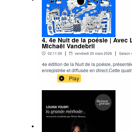
4. 4e Nuit de la poésie | Avec
Michaël Vandebril
|
|
02:11:39
vendredi 20 mars 2026
Saison
4e édition de la Nuit de la poésie, présent
enregistrée et diffusée en direct.Cette quat
musique et poésie. Les invités et invitées p
Play
facettes de notre monde en équilibre fragile