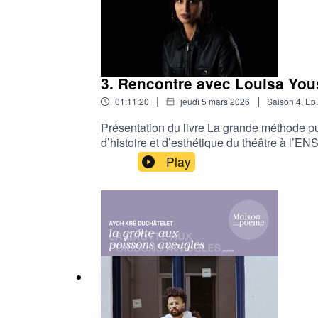
3. Rencontre avec Louisa You
|
|
01:11:20
jeudi 5 mars 2026
Saison
4
,
Ep.
Présentation du livre La grande méthode pu
d’histoire et d’esthétique du théâtre à l’
l’immigration algérienne part enterrer le p
Play
peuples que l’exil échoue à faire oublier.L
dans l’ombre et habitent encore les esprits 