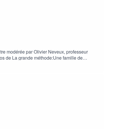
ntre modérée par Olivier Neveux, professeur
ropos de La grande méthode:Une famille de
, quelque chose se décante : le secret des
ble et les mondes invisibles qui persévèrent