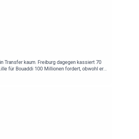
ein Transfer kaum. Freiburg dagegen kassiert 70
ille für Bouaddi 100 Millionen fordert, obwohl er
h clever, der HSV kommt schlicht nicht hinterher
nde beantworten wir eure Fragen: Werder, Hertha,
aten.