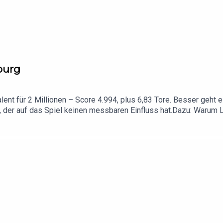
burg
lent für 2 Millionen – Score 4.994, plus 6,83 Tore. Besser geht 
k, der auf das Spiel keinen messbaren Einfluss hat.Dazu: Warum L
Jahrhunderttalent wie Lamine Yamal trennt. Schalke verstärkt sic
n. Alle Transfers der Woche, gecheckt mit PLAIER-Daten.Und am E
Hebel im Kader liegen.Maik mit AI – Fußball, gemessen statt ger