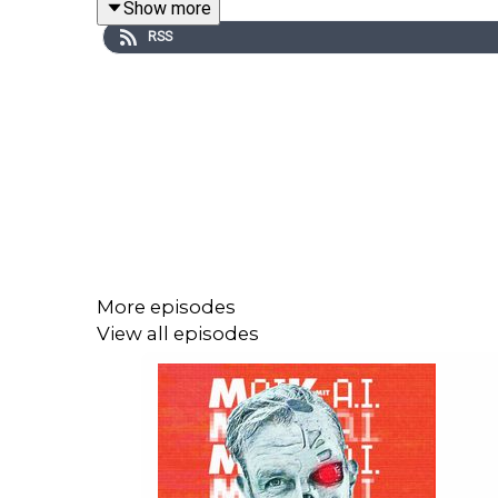
Show more
RSS
Olise vs. Yamal
– Bastian Schweinsteiger häl
Free Agents 2026
– Wer sind wirklich die
liegen Welten. Zinchenko, Senesi, Robertson
Transfergerüchte der Woche
– Bayern liebäu
Said El Mala wird mit der Premier League i
Eure Frage der Woche
– Lassen sich anhand 
More episodes
View all episodes