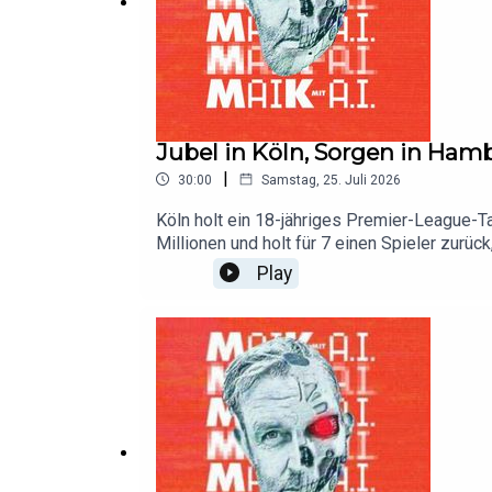
Jubel in Köln, Sorgen in Ham
|
30:00
Samstag, 25. Juli 2026
Köln holt ein 18-jähriges Premier-League-Ta
Millionen und holt für 7 einen Spieler zurüc
30 wert ist – und was ihn von einem echten 
Play
und rutscht gefährlich nah an Schalke hera
Kaiserslautern, Augsburg – wo die größten 