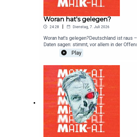
Woran hat's gelegen?
|
24:28
Dienstag, 7. Juli 2026
Woran hat's gelegen?Deutschland ist raus –
Daten sagen: stimmt, vor allem in der Offen
Kimmich (6950) spielte rechts statt auf sei
Play
vertragslos – elf Top-Namen, ihr echtes Ni
Neuer)- 100 Mio. sind Leipzig nicht genug
zahlt für Brown mehr als für Olise, ManCity
hat- Liverpool-Absurdität: eine halbe Millia
geraten.