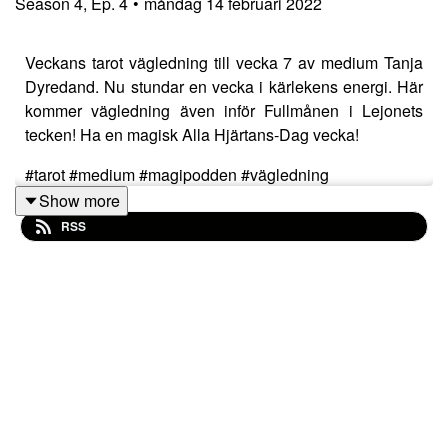
Season
4
,
Ep.
4
•
måndag 14 februari 2022
Veckans tarot vägledning till vecka 7 av medium Tanja
Dyredand. Nu stundar en vecka i kärlekens energi. Här
kommer vägledning även inför Fullmånen i Lejonets
tecken! Ha en magisk Alla Hjärtans-Dag vecka!
#tarot #medium #magipodden #vägledning
Show more
RSS
Prenumerera på magipodden och få avsnitt och
bonusmaterial när det dyker upp!
Kram Tanja och Eva
Om Tanja och Eva.Tanja Dyredand är författare till