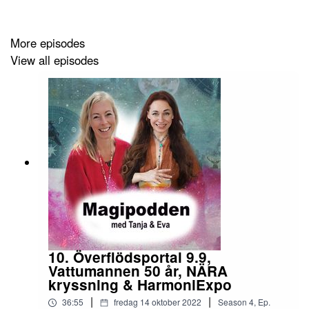
boken SkrattaPausa, yogalärare, cert. medium och
initierad Shaman. Eva Danneker äger Vattumannen
More episodes
bokförlag och bokbutik och är chefredaktör för Tidningen
View all episodes
Inspire.
Music creds: Intro music: "Magic You Are" Sweet Dish
remix (solfeggio 432 Hz, Forest treasure, beat by Dan
Hening Arpy )
Följ oss gärna också på www.magipodden.seInsta:
@mindfully_tanjawww.skrattapausa.seFacebook.com/vanligav
@inspiretidningen
10. Överflödsportal 9.9,
Vattumannen 50 år, NÄRA
kryssning & HarmoniExpo
|
|
36:55
fredag 14 oktober 2022
Season
4
,
Ep.