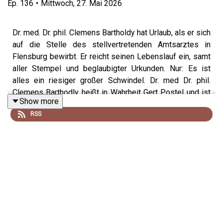
Ep.
136
•
Mittwoch, 27. Mai 2026
Dr. med. Dr. phil. Clemens Bartholdy hat Urlaub, als er sich
auf die Stelle des stellvertretenden Amtsarztes in
Flensburg bewirbt. Er reicht seinen Lebenslauf ein, samt
aller Stempel und beglaubigter Urkunden. Nur: Es ist
alles ein riesiger großer Schwindel. Dr. med Dr. phil.
Clemens Barthodly heißt in Wahrheit Gert Postel und ist
Show more
gelernter Postboote. Seine Unterlagen sind alle samt
RSS
Fälschungen. Doch das fällt nicht auf, Postel wird
eingestellt, verantwortet Gutachten, trifft
Entscheidungen, spricht wie ein Fachmann. Fast 20 Jahre
lang arbeitet Postel als Arzt, bis durch Zufall sein
Lügengerüst in sich zusammenfällt. Er gilt bis heute als
einer der größten deutschen Hochstapler in Deutschland.
Redaktion: Lars Petersen und Christine van den Berg