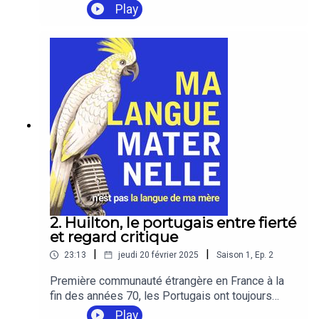
rendu à l'Inde en 1962. A cette date, les citoyens
Play
pouvaient opter pour la nationalité française. Peu
firent ce choix mais, dans les familles, le français
reste synonyme de prestige et d'ascension
sociale. En France comment les parents de Lucie
ont-ils transmis leurs langues à leurs filles ?
2. Huilton, le portugais entre fierté
et regard critique
|
|
23:13
jeudi 20 février 2025
Saison
1
,
Ep.
2
Première communauté étrangère en France à la
fin des années 70, les Portugais ont toujours
maintenu un fort attachement à leur pays natal. La
Play