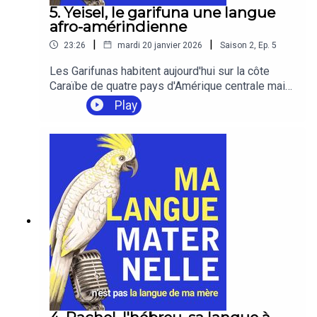
l'actualité de ce projet.
5. Yeisel, le garifuna une langue
afro-amérindienne
|
|
23:26
mardi 20 janvier 2026
Saison
2
,
Ep.
5
Les Garifunas habitent aujourd'hui sur la côte
Caraïbe de quatre pays d'Amérique centrale mais
c'est au 17e siècle, sur l'île de St Vincent au
Play
Petites-Antilles, que cette communauté a
véritablement vu le jour. Yeisel a 31 ans. Il vit à
Paris depuis 5 ans et a bien voulu nous en dire
plus sur les complexités de sa langue et sur sa
culture si particulière.