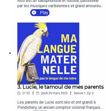
Rico est un saxophoniste et flûtiste, passionné
par les musiques caribéennes et grand amoureux
de la Guyane française bien qu'il n'ait aucune
Play
origine créole.Pour moi, Rico est un virtuose du
créole guyanais, qu'il a appris à Créteil dans son
enfance. Il nous en dit un peu plus sur son
histoire particulière avec le créole et avec la
Guyane.
3. Lucie, le tamoul de mes parents
|
|
21:52
jeudi 20 mars 2025
Saison
1
,
Ep.
3
Les parents de Lucie sont nés et ont grandi à
Pondichery, un ancien comptoir colonial français