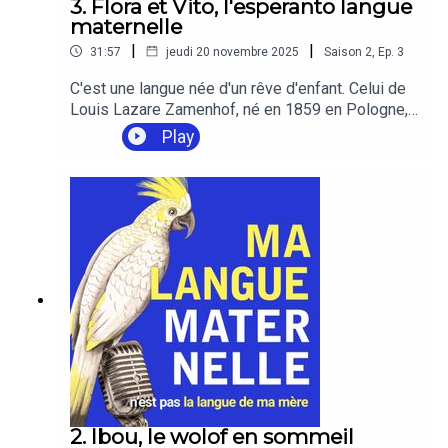
3. Flora et Vito, l'esperanto langue
maternelle
|
|
31:57
jeudi 20 novembre 2025
Saison
2
,
Ep.
3
C'est une langue née d'un rêve d'enfant. Celui de
Louis Lazare Zamenhof, né en 1859 en Pologne,
qui invente dès l'adolescence une "langue pont »,
Play
pour une meilleure compréhension entre les
peuples. Portée par un projet profondément
humaniste, l’esperanto se développe au 20e
siècle pour devenir une langue vivante, pratiquée
encore aujourd’hui.Flora et Vito font partie d'une
fratrie "denaska", ce qui signifie "de naissance".
De parents engagés dans le mouvement
espérantiste, ils ont grandi avec cette langue.
Mais quelle place l'esperanto a-t-il aujourd'hui
dans leur vie ?
2. Ibou, le wolof en sommeil