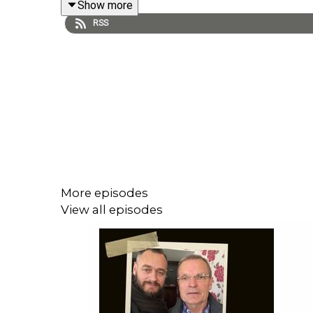
Show more
RSS
Skicka in dina tankar och frågor till olof.lundh@tv
More episodes
View all episodes