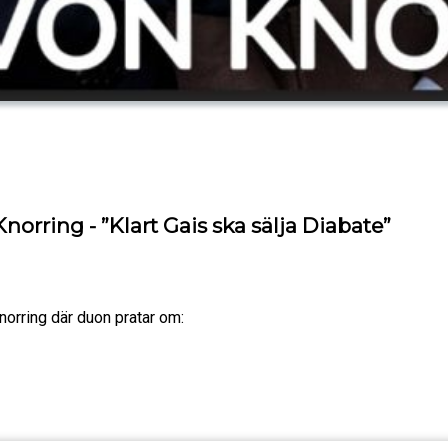
orring - ”Klart Gais ska sälja Diabate”
norring där duon pratar om: