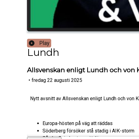
Play
Lundh
Allsvenskan enligt Lundh och von Kn
•
fredag 22 augusti 2025
Nytt avsnitt av Allsvenskan enligt Lundh och von K
Europa-hösten på väg att räddas
Söderberg försöker stå stadig i AIK-storm
Så ska Gais hantera sitt läge