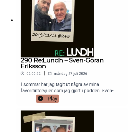
290 Re:Lundh – Sven-Göran
Eriksson
|
02:00:52
måndag 27 juli 2026
I sommar har jag tagit ut några av mina
favoritintervjuer som jag gjort i podden. Sven-
Göran Eriksson som gick bort 2024 är utan tvekan
Play
Sveriges främsta tränare. Honom träffade jag
2019 när han fick Fotbollskanalens hederspris
och då var han generös när han berättade om sin
karriär.