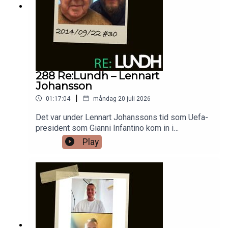
288 Re:Lundh – Lennart
Johansson
|
01:17:04
måndag 20 juli 2026
Det var under Lennart Johanssons tid som Uefa-
president som Gianni Infantino kom in i
fotbollspolitiken på allvar och den nuvarande Fifa-
Play
presidenten har tackat för förtroendet svensken
omedelbart gav honom. Sedan kan man undra vad
Lennart Johansson tyckt om fredspris, galet höga
biljettpriser och dribbel med demokratin. Inte utan
att man kan fundera på vad som skett med
fotbollen om Lennart Johansson trots allt vunnit
Fifas presidentval 1998 i stället för Sepp Blatter.
Svensken som gick bort sommaren 2019