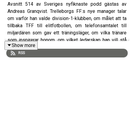
Avsnitt 514 av Sveriges nyfiknaste podd gästas av
Andreas Granqvist. Trelleborgs FF:s nye manager talar
om varför han valde division-1-klubben, om målet att ta
tillbaka TFF till elitfotbollen, om telefonsamtalet till
miljardären som gav ett träningsläger, om vilka tränare
som inspirerar honom, om vilket ledarskap han vill stå
Show more
för, om tränarna vars metoder snarare skrämt, om
RSS
fotbollen han vill spela, om den höga målsättningen som
tränare och om drömmen att bli förbundskapten en gång i
framtiden.
Dessutom berättar Granqvist om den tuffa skilsmässan
från HIF, om första besöket på Olympia sedan han fick
sparken, om tron på klubbens vägval nu, om att skånsk
herrfotboll underpresterar, om att svensk fotboll gått i
från vad man varit, om att “Granen” inte hade kunnat spela
JDT:s försvarsspel, om förklaringen till Potters VM-
framgång och om vad som måste sitta för att Sverige
ska lyckas i VM.