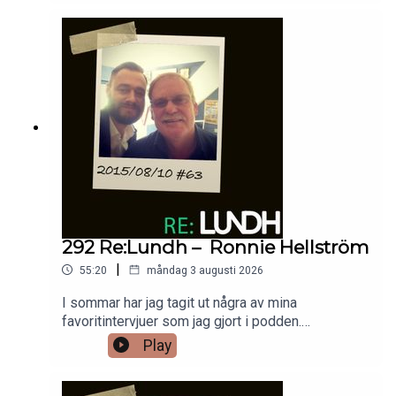
sedan i över 20 år i olika roller i den tyska
storklubben. Han talade om sin framgångsrika
karriär när jag träffade honom våren 2017.
292 Re:Lundh – Ronnie Hellström
|
55:20
måndag 3 augusti 2026
I sommar har jag tagit ut några av mina
favoritintervjuer som jag gjort i podden.
Målvaktsgiganten Ronnie Hellström som gick
Play
bort 2022 klassades på 1970-talet som världens
bästa målvakt och spelade tre VM. Han talade om
sin framgångsrika karriär när jag träffade honom