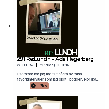
sommaren 2015.
291 Re:Lundh – Ada Hegerberg
|
01:06:57
torsdag 30 juli 2026
I sommar har jag tagit ut några av mina
favoritintervjuer som jag gjort i podden. Norska
superstjärnan Ada Hegerberg har varit en spelare
Play
som brutit ny mark i fotbollsvärlden. När jag
talade med henne 2021 berättade hon bland annat
om vikten att stå upp för sina rättigheter.