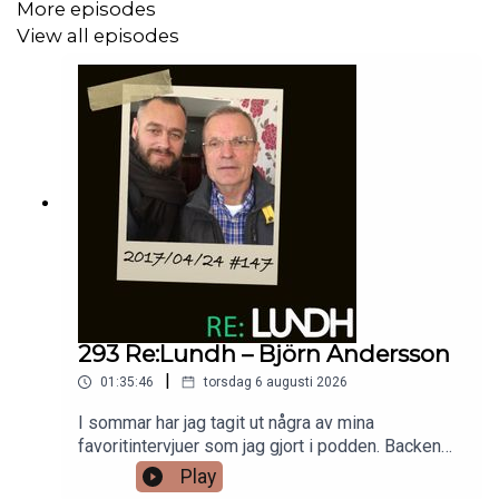
More episodes
View all episodes
293 Re:Lundh – Björn Andersson
|
01:35:46
torsdag 6 augusti 2026
I sommar har jag tagit ut några av mina
favoritintervjuer som jag gjort i podden. Backen
Björn Andersson gjorde avtryck i både landslaget
Play
och Bayern München som spelare och jobbade