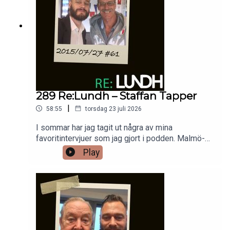
289 Re:Lundh – Staffan Tapper
|
58:55
torsdag 23 juli 2026
I sommar har jag tagit ut några av mina
favoritintervjuer som jag gjort i podden. Malmö-
legendaren och tidigare landslagsspelaren
Play
Staffan Tapper var intressant att intervjua
sommaren 2015.