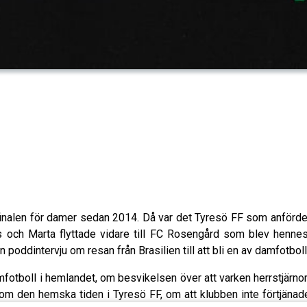
finalen för damer sedan 2014. Då var det Tyresö FF som anförde
rs och Marta flyttade vidare till FC Rosengård som blev henne
oddintervju om resan från Brasilien till att bli en av damfotbol
fotboll i hemlandet, om besvikelsen över att varken herrstjärno
om den hemska tiden i Tyresö FF, om att klubben inte förtjänad