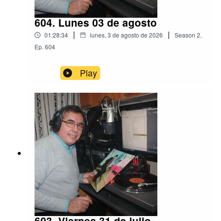
604. Lunes 03 de agosto
|
|
01:28:34
lunes, 3 de agosto de 2026
Season
2
,
Ep.
604
Play
603. Viernes 31 de julio