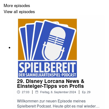
More episodes
View all episodes
Du kannst meinen Podcast bei
Apple
,
Spotify
,
Amazon
,
Google
, per
RSS
und natürlich in allen Podcast-Apps
finden und abonnieren.
00:00:00 Intro
00:00:18 Sammelkartenspiel-News
00:14:09 Star Wars Unlimited Set 3: "Niedergang der
Republik"
29. Disney Lorcana News &
00:20:57 Anfänger Tipps von Star Wars: Unlimited
Einsteiger-Tipps von Profis
Profis
|
|
27:03
Freitag, 6. September 2024
Ep.
29
00:36:57 Outro
Willkommen zur neuen Episode meines
Spielbereit Podcast. Heute gibt es mal wieder