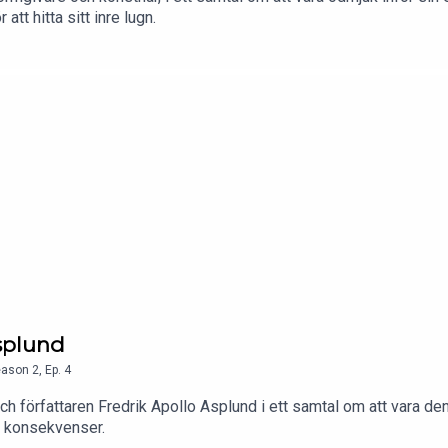
tt hitta sitt inre lugn.
splund
eason
2
,
Ep.
4
 författaren Fredrik Apollo Asplund i ett samtal om att vara den
s konsekvenser.