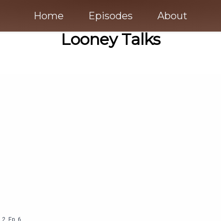
Home
Episodes
About
Looney Talks
n
2
,
Ep.
6