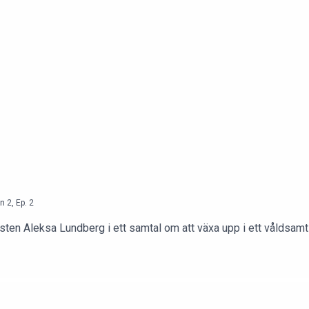
n
2
,
Ep.
2
sten Aleksa Lundberg i ett samtal om att växa upp i ett våldsam