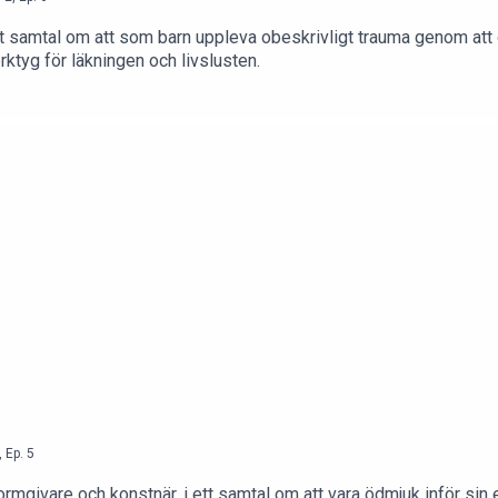
ett samtal om att som barn uppleva obeskrivligt trauma genom att
rktyg för läkningen och livslusten.
d
,
Ep.
5
rmgivare och konstnär, i ett samtal om att vara ödmjuk inför si