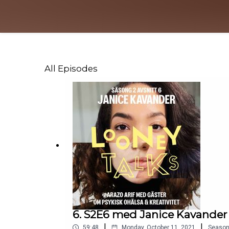
All Episodes
6. S2E6 med Janice Kavander
|
|
59:48
Monday, October 11, 2021
Seaso