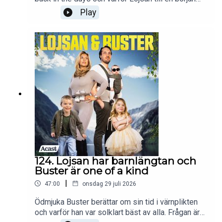
var en stor besvikelse. Buster, som givetvis är
Play
störst, bäst, och vackrast, funderar på om han inte
hade passat lika bra på ett meditationsläger som
han gjorde i lumpen. Ingen har ju missat hans
storhetstid direkt. Men är den verkligen över? Följ
oss på instagram @lojsanbuster för att ta del av
allt vi pratar om i podden och mer därtill!
124. Lojsan har barnlängtan och
Buster är one of a kind
|
47:00
onsdag 29 juli 2026
Ödmjuka Buster berättar om sin tid i värnplikten
och varför han var solklart bäst av alla. Frågan är