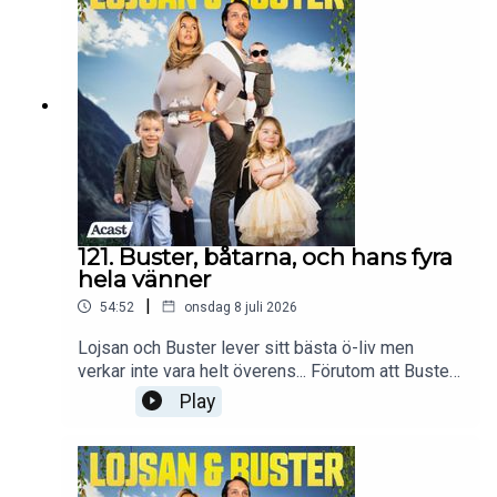
instagram @lojsanbuster för att ta del av allt vi
pratar om i podden och mer därtill!
121. Buster, båtarna, och hans fyra
hela vänner
|
54:52
onsdag 8 juli 2026
Lojsan och Buster lever sitt bästa ö-liv men
verkar inte vara helt överens... Förutom att Buster
är vårdslös med sina prylar vill han ockå tvinga på
Play
Lojsan ett badkar av koppar. Lojsan är inte helt
nöjd och kontrar med en birkin i varje färg. För
vem vet vad familjen Reuterswärd-Wallin gör om
10 år, kanske är de ekonomiskt oberoende på en