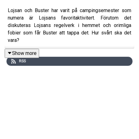
Lojsan och Buster har varit på campingsemester som
numera är Lojsans favoritaktivitert. Förutom det
diskuteras Lojsans regelverk i hemmet och orimliga
fobier som får Buster att tappa det. Hur svårt ska det
vara?
Show more
RSS
Följ oss på instagram @lojsanbuster för att ta del av allt
vi pratar om i podden och mer därtill!