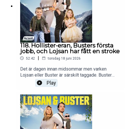
118. Hollister-eran, Busters första
jobb, och Lojsan har fått en stroke
|
52:42
torsdag 18 juni 2026
Det är dagen innan midsommar men varken
Lojsan eller Buster är särskilt taggade. Buster
sliter timme ut och in på landet för att Lojsan inte
Play
ska tappa det när hon kommer, men risken är
tyvärr stor. Lojsan berättar om sin tid på Hollister,
vilka jobb hon haft, och hur första tiden
tillsammans med Buster var. Det är högt, lågt, och
nostalgiskt! Häng med! Följ oss på instagram
@mandagsvibe, gå med i facebookgruppen
"Måndagsvibbare".Frågor och