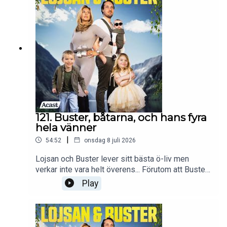
instagram @lojsanbuster för att ta del av allt vi
pratar om i podden och mer därtill!
121. Buster, båtarna, och hans fyra
hela vänner
|
54:52
onsdag 8 juli 2026
Lojsan och Buster lever sitt bästa ö-liv men
verkar inte vara helt överens... Förutom att Buster
är vårdslös med sina prylar vill han ockå tvinga på
Play
Lojsan ett badkar av koppar. Lojsan är inte helt
nöjd och kontrar med en birkin i varje färg. För
vem vet vad familjen Reuterswärd-Wallin gör om
10 år, kanske är de ekonomiskt oberoende på en