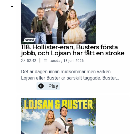
118. Hollister-eran, Busters första
jobb, och Lojsan har fått en stroke
|
52:42
torsdag 18 juni 2026
Det är dagen innan midsommar men varken
Lojsan eller Buster är särskilt taggade. Buster
sliter timme ut och in på landet för att Lojsan inte
Play
ska tappa det när hon kommer, men risken är
tyvärr stor. Lojsan berättar om sin tid på Hollister,
vilka jobb hon haft, och hur första tiden
tillsammans med Buster var. Det är högt, lågt, och
nostalgiskt! Häng med! Följ oss på instagram
@mandagsvibe, gå med i facebookgruppen
"Måndagsvibbare".Frågor och