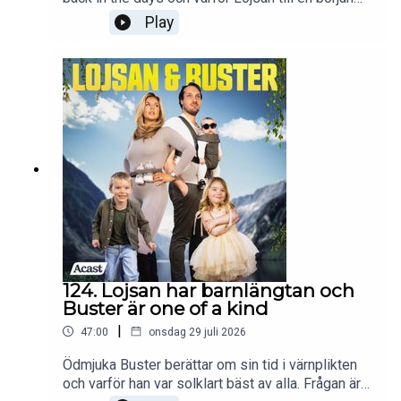
var en stor besvikelse. Buster, som givetvis är
Play
störst, bäst, och vackrast, funderar på om han inte
hade passat lika bra på ett meditationsläger som
han gjorde i lumpen. Ingen har ju missat hans
storhetstid direkt. Men är den verkligen över? Följ
oss på instagram @lojsanbuster för att ta del av
allt vi pratar om i podden och mer därtill!
124. Lojsan har barnlängtan och
Buster är one of a kind
|
47:00
onsdag 29 juli 2026
Ödmjuka Buster berättar om sin tid i värnplikten
och varför han var solklart bäst av alla. Frågan är