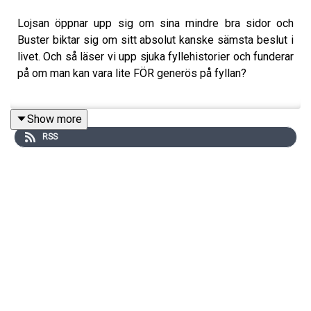
Lojsan öppnar upp sig om sina mindre bra sidor och
Buster biktar sig om sitt absolut kanske sämsta beslut i
livet. Och så läser vi upp sjuka fyllehistorier och funderar
på om man kan vara lite FÖR generös på fyllan?
Show more
Följ oss på instagram @lojsanbuster för att ta del av allt
RSS
vi pratar om i podden och mer därtill!