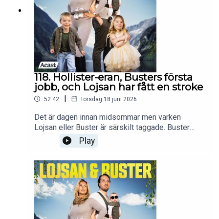
118. Hollister-eran, Busters första
jobb, och Lojsan har fått en stroke
|
52:42
torsdag 18 juni 2026
Det är dagen innan midsommar men varken
Lojsan eller Buster är särskilt taggade. Buster
sliter timme ut och in på landet för att Lojsan inte
Play
ska tappa det när hon kommer, men risken är
tyvärr stor. Lojsan berättar om sin tid på Hollister,
vilka jobb hon haft, och hur första tiden
tillsammans med Buster var. Det är högt, lågt, och
nostalgiskt! Häng med! Följ oss på instagram
@mandagsvibe, gå med i facebookgruppen
"Måndagsvibbare".Frågor och