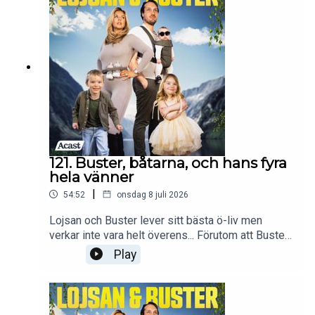
instagram @lojsanbuster för att ta del av allt vi
pratar om i podden och mer därtill!
121. Buster, båtarna, och hans fyra
hela vänner
|
54:52
onsdag 8 juli 2026
Lojsan och Buster lever sitt bästa ö-liv men
verkar inte vara helt överens... Förutom att Buster
är vårdslös med sina prylar vill han ockå tvinga på
Play
Lojsan ett badkar av koppar. Lojsan är inte helt
nöjd och kontrar med en birkin i varje färg. För
vem vet vad familjen Reuterswärd-Wallin gör om
10 år, kanske är de ekonomiskt oberoende på en