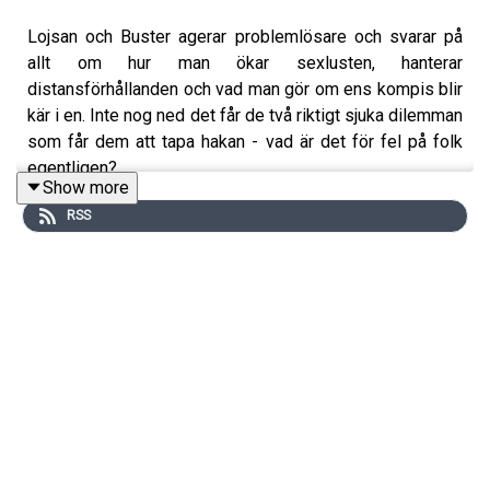
Lojsan och Buster agerar problemlösare och svarar på
allt om hur man ökar sexlusten, hanterar
distansförhållanden och vad man gör om ens kompis blir
kär i en. Inte nog ned det får de två riktigt sjuka dilemman
som får dem att tapa hakan - vad är det för fel på folk
egentligen?
Show more
RSS
Följ oss på instagram @lojsanbuster för att ta del av allt
vi pratar om i podden och mer därtill!