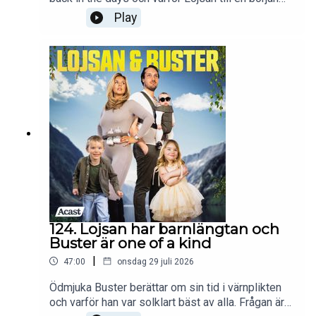
var en stor besvikelse. Buster, som givetvis är
Play
störst, bäst, och vackrast, funderar på om han inte
hade passat lika bra på ett meditationsläger som
han gjorde i lumpen. Ingen har ju missat hans
storhetstid direkt. Men är den verkligen över? Följ
oss på instagram @lojsanbuster för att ta del av
allt vi pratar om i podden och mer därtill!
124. Lojsan har barnlängtan och
Buster är one of a kind
|
47:00
onsdag 29 juli 2026
Ödmjuka Buster berättar om sin tid i värnplikten
och varför han var solklart bäst av alla. Frågan är