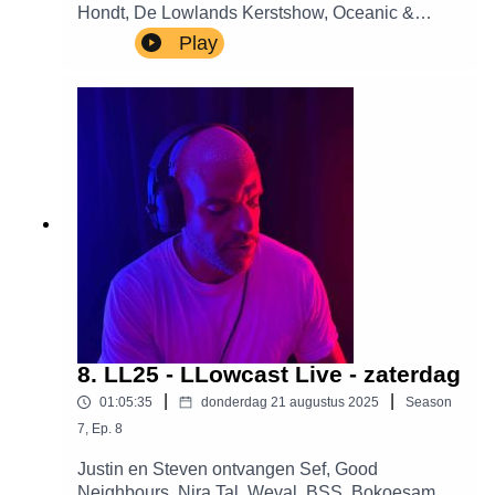
Hondt, De Lowlands Kerstshow, Oceanic &
Greetje Bijma, Rolrolrol, Aptijt, Doudou MD,
Play
Willem de Bruin, Camiel Le Rutte, Thys en The
Flexican,
8. LL25 - LLowcast Live - zaterdag
|
|
01:05:35
donderdag 21 augustus 2025
Season
7
,
Ep.
8
Justin en Steven ontvangen Sef, Good
Neighbours, Nira Tal, Weval, BSS, Bokoesam en