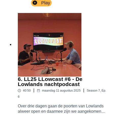
Boeken, Wodan Boys, Tida Kamara, Eric van
Play
Eerdenburg en Cesar Majorana.
6. LL25 LLowcast #6 - De
Lowlands nachtpodcast
|
|
40:50
maandag 11 augustus 2025
Season
7
,
Ep.
6
Over drie dagen gaan de poorten van Lowlands
alweer open en daarmee zijn we aangekomen