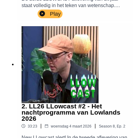
staat volledig in het teken van wetenschap.
Justin gaat in gesprek met Bianca Pander (BKB |
Play
Het Campagnebureau) en Nina Kornaat
(Nationale Wetenschapsagenda) over het
Wetenschapsprogramma. Daarnaast belt hij met
de onderzoekers achter Kapsalon Kopzorgen en
Hot Takes.
2. LL26 LLowcast #2 - Het
nachtprogramma van Lowlands
2026
|
|
33:23
woensdag 4 maart 2026
Season
8
,
Ep.
2
New LLowcast alert! In de tweede aflevering van