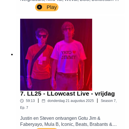
Annefleur Schipper.
Play
7. LL25 - LLowcast Live - vrijdag
|
|
59:13
donderdag 21 augustus 2025
Season
7
,
Ep.
7
Justin en Steven ontvangen Gotu Jim &
Faberyayo, Mula B, Iconic, Beats, Brabants &