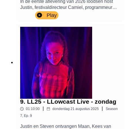
In de eerste aflevering van 2026 loodsen host
Justin, festivaldirecteur Camiel, programmeur
David en special guest Sagid Carter je door de
Play
eerste namen van LL26. Is niche het nieuwe
mainstream? Welke moeilijke programmakeuzes
zijn er dit jaar gemaakt? En wat zijn de
persoonlijke favorieten? Luister mee en leer
meer over de eerste 56 bevestigde namen van
2026.
9. LL25 - LLowcast Live - zondag
|
|
01:10:00
donderdag 21 augustus 2025
Season
7
,
Ep.
9
Justin en Steven ontvangen Maan, Kees van