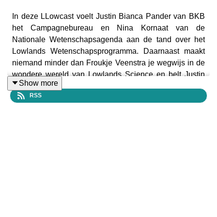
In deze LLowcast voelt Justin Bianca Pander van BKB
het Campagnebureau en Nina Kornaat van de
Nationale Wetenschapsagenda aan de tand over het
Lowlands Wetenschapsprogramma. Daarnaast maakt
niemand minder dan Froukje Veenstra je wegwijs in de
wondere wereld van Lowlands Science en belt Justin
Show more
met een aantal onderzoekers. Wat blijkt: meewerken
RSS
aan de wetenschap was nog nooit zo leuk, want bij LL
Science draag je al je steentje bij door een film te kijken,
koffie te drinken of een spookhuis te bezoeken.