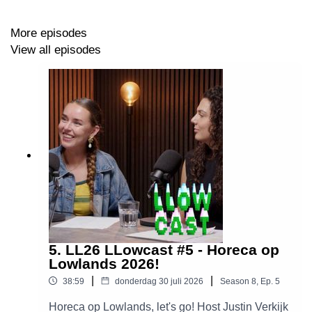
More episodes
View all episodes
5. LL26 LLowcast #5 - Horeca op
Lowlands 2026!
|
|
38:59
donderdag 30 juli 2026
Season
8
,
Ep.
5
Horeca op Lowlands, let's go! Host Justin Verkijk