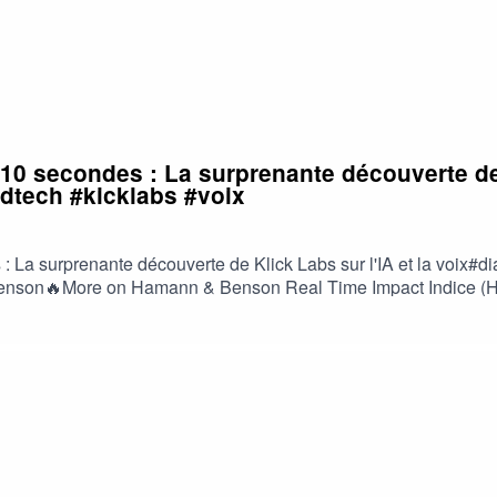
10 secondes : La surprenante découverte de K
dtech #kicklabs #voix
: La surprenante découverte de Klick Labs sur l'IA et la voix#
nson🔥More on Hamann & Benson Real Time Impact Indice (HBI
tact@hamann-benson-strategy.com🎤Hosted by Boris Kalt, Chie