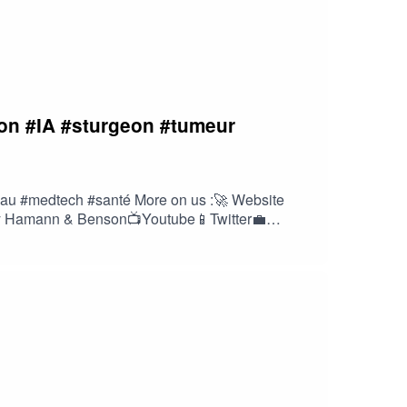
eon #IA #sturgeon #tumeur
veau #medtech #santé More on us :🚀 Website
by Hamann & Benson📺Youtube📱Twitter💼
gist, Hamann & Benson