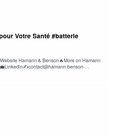
pour Votre Santé #batterie
 :🚀 Website Hamann & Benson🔥More on Hamann
ter💼Linkedin✍️contact@hamann-benson-