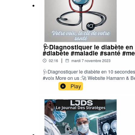
🩺Diagnostiquer le diabète en 
#diabète #maladie #santé #me
|
02:16
mardi 7 novembre 2023
🩺Diagnostiquer le diabète en 10 secondes 
#voix More on us :🚀 Website Hamann & Be
Benson📺Youtube📱Twitter💼Linkedin✍️con
Play
Benson