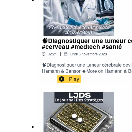
🧠Diagnostiquer une tumeur cé
#cerveau #medtech #santé
|
02:21
lundi 6 novembre 2023
🧠Diagnostiquer une tumeur cérébrale devi
Hamann & Benson🔥More on Hamann & Benso
Linkedin✍️contact@hamann-benson-strategy
Play