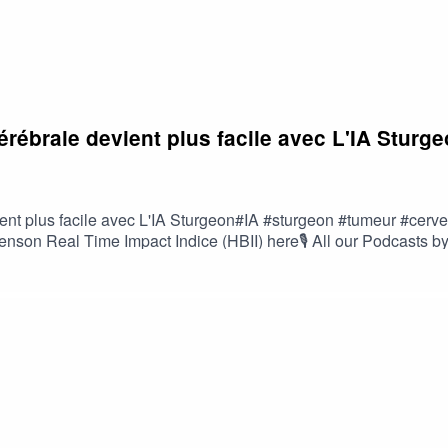
rébrale devient plus facile avec L'IA Sturg
ent plus facile avec L'IA Sturgeon#IA #sturgeon #tumeur #cer
n Real Time Impact Indice (HBII) here🎙️ All our Podcasts 
.com🎤Hosted by Boris Kalt, Chief Impact Investment Strate