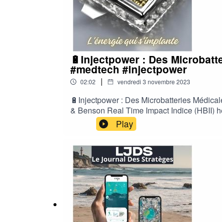
🔋Injectpower : Des Microbatt
#medtech #injectpower
|
02:02
vendredi 3 novembre 2023
🔋Injectpower : Des Microbatteries Médi
& Benson Real Time Impact Indice (HBII)
strategy.com🎤Hosted by Boris Kalt, Chief
Play