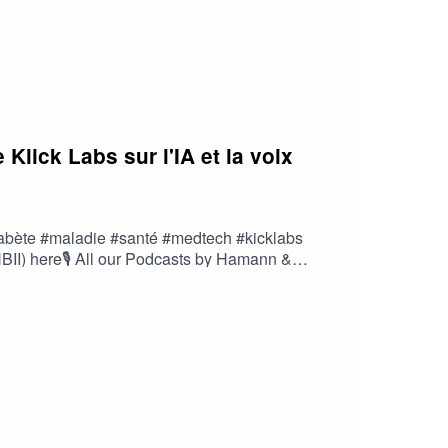
lick Labs sur l'IA et la voix
diabète #maladie #santé #medtech #kicklabs
I) here🎙️ All our Podcasts by Hamann &
f Impact Investment Strategist, Hamann &