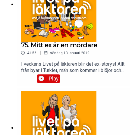
75. Mitt ex är en mördare
|
41:56
söndag 13 januari 2019
I veckans Livet på läktaren blir det ex-storys! Allt
från byar i Turkiet, män som kommer i blöjor och
bad boys i Australien.
Play