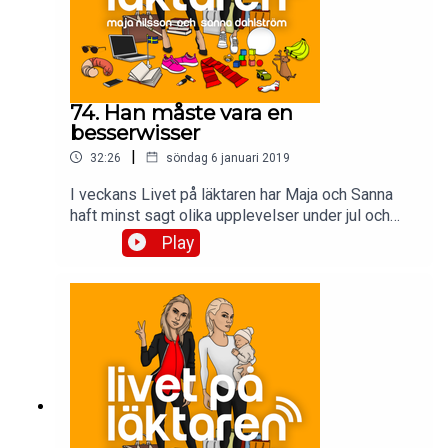
74. Han måste vara en
besserwisser
|
32:26
söndag 6 januari 2019
I veckans Livet på läktaren har Maja och Sanna
haft minst sagt olika upplevelser under jul och
nyår. Dessutom tar dom upp ett mail som
Play
återknyter till ett tidigare avsnitt. Och sist men
ABSOLUT inte minst: Sorry man!