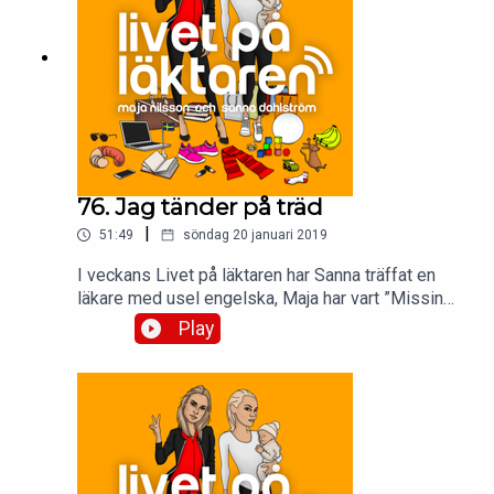
76. Jag tänder på träd
|
51:49
söndag 20 januari 2019
I veckans Livet på läktaren har Sanna träffat en
läkare med usel engelska, Maja har vart ”Missing
In Action”, eller? Och så blir det FETISCHER!
Play