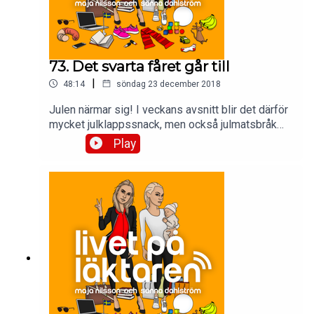
73. Det svarta fåret går till
|
48:14
söndag 23 december 2018
Julen närmar sig! I veckans avsnitt blir det därför
mycket julklappssnack, men också julmatsbråk
och Majas sammanbrott i Lund.
Play