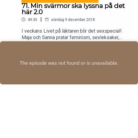
71. Min svärmor ska lyssna på det
här 2.0
|
49:35
söndag 9 december 2018
I veckans Livet på läktaren blir det sexspecial!
Maja och Sanna pratar feminism, sexleksaker,
prestationsångest och hur man gör för att hålla
Play
gnistan vid liv! Det och mycket mycket mer!
Copyright
Acast
Hosted with ❤️ by
Acast