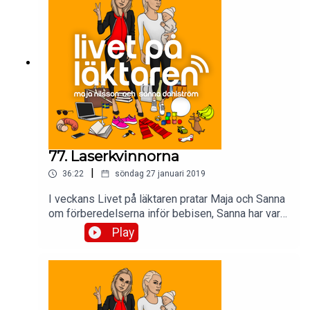
77. Laserkvinnorna
|
36:22
söndag 27 januari 2019
I veckans Livet på läktaren pratar Maja och Sanna
om förberedelserna inför bebisen, Sanna har varit
med om ett lasertrauma och så har Maja gått till
Play
en psykolog.