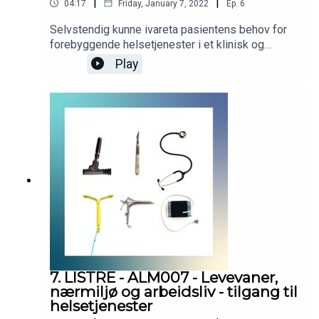
|
|
04:17
Friday, January 7, 2022
Ep.
6
Selvstendig kunne ivareta pasientens behov for
forebyggende helsetjenester i et klinisk og
samfunnsmessig perspektiv. Podcasten er
Play
utarbeidet i samarbeid med Helsedirektoratet.
Helsedirektoratet har finansiert utviklingen av
podcasten, men innholdet er i sin helhet
utarbeidet av KVALLM (allmennlegene Kristian
Høines og Morten Munkvik). Podcasten er ingen
fasit for hvordan læringsmålene skal tolkes, men
skal bidra til refleksjon rundt læringsmålene i
allmennmedisin.
7. LISTRE - ALM007 - Levevaner,
nærmiljø og arbeidsliv - tilgang til
helsetjenester