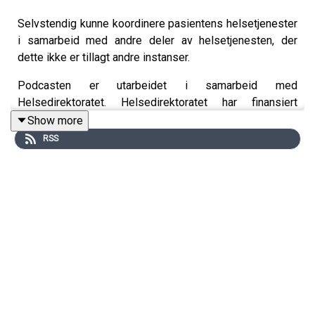
Selvstendig kunne koordinere pasientens helsetjenester
i samarbeid med andre deler av helsetjenesten, der
dette ikke er tillagt andre instanser.
Podcasten er utarbeidet i samarbeid med
Helsedirektoratet. Helsedirektoratet har finansiert
utviklingen av podcasten, men innholdet er i sin helhet
Show more
utarbeidet av KVALLM (allmennlegene Kristian Høines
RSS
og Morten Munkvik). Podcasten er ingen fasit for
hvordan læringsmålene skal tolkes, men skal bidra til
refleksjon rundt læringsmålene i allmennmedisin.