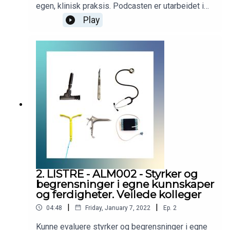
egen, klinisk praksis. Podcasten er utarbeidet i
samarbeid med Helsedirektoratet.
Play
Helsedirektoratet har finansiert utviklingen av
podcasten, men innholdet er i sin helhet
utarbeidet av KVALLM (allmennlegene Kristian
Høines og Morten Munkvik). Podcasten er ingen
fasit for hvordan læringsmålene skal tolkes, men
skal bidra til refleksjon rundt læringsmålene i
allmennmedisin.
2. LISTRE - ALM002 - Styrker og
begrensninger i egne kunnskaper
og ferdigheter. Veilede kolleger
|
|
04:48
Friday, January 7, 2022
Ep.
2
Kunne evaluere styrker og begrensninger i egne