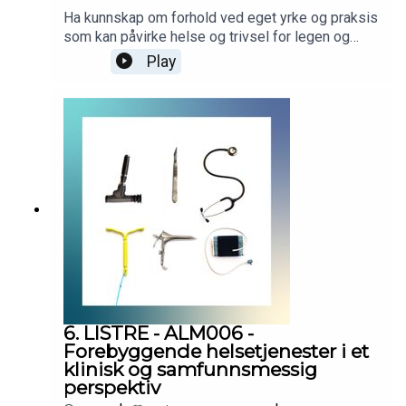
Ha kunnskap om forhold ved eget yrke og praksis
som kan påvirke helse og trivsel for legen og
legens medarbeidere; samt kjenne til hvordan
Play
yrkesskade kan forebygges. Podcasten er
utarbeidet i samarbeid med Helsedirektoratet.
Helsedirektoratet har finansiert utviklingen av
podcasten, men innholdet er i sin helhet
utarbeidet av KVALLM (allmennlegene Kristian
Høines og Morten Munkvik). Podcasten er ingen
fasit for hvordan læringsmålene skal tolkes, men
skal bidra til refleksjon rundt læringsmålene i
allmennmedisin.
6. LISTRE - ALM006 -
Forebyggende helsetjenester i et
klinisk og samfunnsmessig
perspektiv