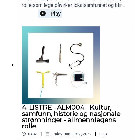
rolle som lege påvirker lokalsamfunnet og blir
påvirket av lokalsamfunnet. Podcasten er
Play
utarbeidet i samarbeid med Helsedirektoratet.
Helsedirektoratet har finansiert utviklingen av
podcasten, men innholdet er i sin helhet
utarbeidet av KVALLM (allmennlegene Kristian
Høines og Morten Munkvik). Podcasten er ingen
fasit for hvordan læringsmålene skal tolkes, men
skal bidra til refleksjon rundt læringsmålene i
allmennmedisin.
4. LISTRE - ALM004 - Kultur,
samfunn, historie og nasjonale
strømninger - allmennlegens
rolle
|
|
04:41
Friday, January 7, 2022
Ep.
4