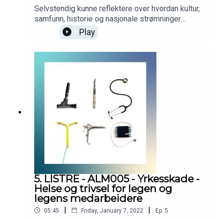
Selvstendig kunne reflektere over hvordan kultur,
samfunn, historie og nasjonale strømninger
påvirker forventningene til allmennlegens rolle.
Play
Podcasten er utarbeidet i samarbeid med
Helsedirektoratet. Helsedirektoratet har finansiert
utviklingen av podcasten, men innholdet er i sin
helhet utarbeidet av KVALLM (allmennlegene
Kristian Høines og Morten Munkvik). Podcasten
er ingen fasit for hvordan læringsmålene skal
tolkes, men skal bidra til refleksjon rundt
læringsmålene i allmennmedisin.
5. LISTRE - ALM005 - Yrkesskade -
Helse og trivsel for legen og
legens medarbeidere
|
|
05:45
Friday, January 7, 2022
Ep.
5