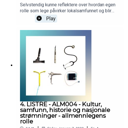
Selvstendig kunne reflektere over hvordan egen
rolle som lege påvirker lokalsamfunnet og blir
påvirket av lokalsamfunnet. Podcasten er
Play
utarbeidet i samarbeid med Helsedirektoratet.
Helsedirektoratet har finansiert utviklingen av
podcasten, men innholdet er i sin helhet
utarbeidet av KVALLM (allmennlegene Kristian
Høines og Morten Munkvik). Podcasten er ingen
fasit for hvordan læringsmålene skal tolkes, men
skal bidra til refleksjon rundt læringsmålene i
allmennmedisin.
4. LISTRE - ALM004 - Kultur,
samfunn, historie og nasjonale
strømninger - allmennlegens
rolle