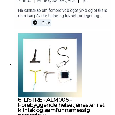
|
|
05:45
Friday, January 7, 2022
Ep.
5
Ha kunnskap om forhold ved eget yrke og praksis
som kan påvirke helse og trivsel for legen og
legens medarbeidere; samt kjenne til hvordan
Play
yrkesskade kan forebygges. Podcasten er
utarbeidet i samarbeid med Helsedirektoratet.
Helsedirektoratet har finansiert utviklingen av
podcasten, men innholdet er i sin helhet
utarbeidet av KVALLM (allmennlegene Kristian
Høines og Morten Munkvik). Podcasten er ingen
fasit for hvordan læringsmålene skal tolkes, men
skal bidra til refleksjon rundt læringsmålene i
allmennmedisin.
6. LISTRE - ALM006 -
Forebyggende helsetjenester i et
klinisk og samfunnsmessig