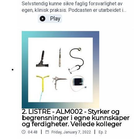
Selvstendig kunne sikre faglig forsvarlighet av
egen, klinisk praksis. Podcasten er utarbeidet i
samarbeid med Helsedirektoratet.
Play
Helsedirektoratet har finansiert utviklingen av
podcasten, men innholdet er i sin helhet
utarbeidet av KVALLM (allmennlegene Kristian
Høines og Morten Munkvik). Podcasten er ingen
fasit for hvordan læringsmålene skal tolkes, men
skal bidra til refleksjon rundt læringsmålene i
allmennmedisin.
2. LISTRE - ALM002 - Styrker og
begrensninger i egne kunnskaper
og ferdigheter. Veilede kolleger
|
|
04:48
Friday, January 7, 2022
Ep.
2