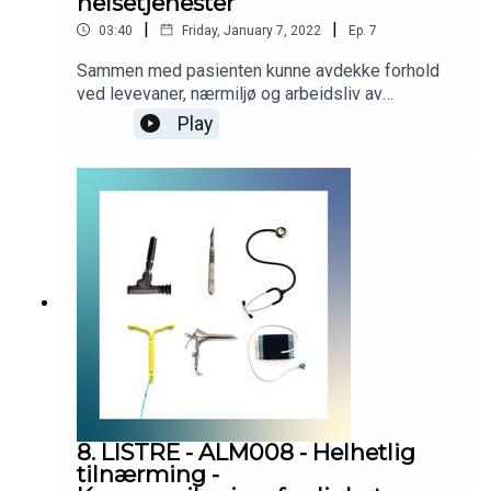
helsetjenester
|
|
03:40
Friday, January 7, 2022
Ep.
7
Sammen med pasienten kunne avdekke forhold
ved levevaner, nærmiljø og arbeidsliv av
betydning for liv, helse og pasientens tilgang til
Play
nødvendige helsetjenester. Podcasten er
utarbeidet i samarbeid med Helsedirektoratet.
Helsedirektoratet har finansiert utviklingen av
podcasten, men innholdet er i sin helhet
utarbeidet av KVALLM (allmennlegene Kristian
Høines og Morten Munkvik). Podcasten er ingen
fasit for hvordan læringsmålene skal tolkes, men
skal bidra til refleksjon rundt læringsmålene i
allmennmedisin.
8. LISTRE - ALM008 - Helhetlig
tilnærming -