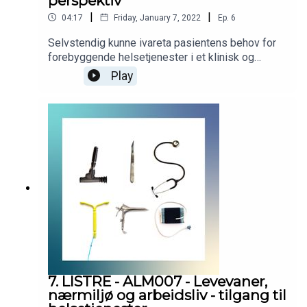
perspektiv
|
|
04:17
Friday, January 7, 2022
Ep.
6
Selvstendig kunne ivareta pasientens behov for
forebyggende helsetjenester i et klinisk og
samfunnsmessig perspektiv. Podcasten er
Play
utarbeidet i samarbeid med Helsedirektoratet.
Helsedirektoratet har finansiert utviklingen av
podcasten, men innholdet er i sin helhet
utarbeidet av KVALLM (allmennlegene Kristian
Høines og Morten Munkvik). Podcasten er ingen
fasit for hvordan læringsmålene skal tolkes, men
skal bidra til refleksjon rundt læringsmålene i
allmennmedisin.
7. LISTRE - ALM007 - Levevaner,
nærmiljø og arbeidsliv - tilgang til