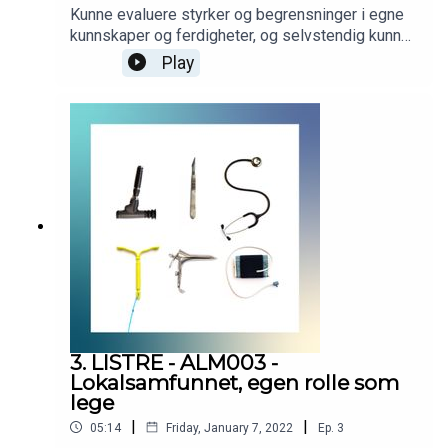
Kunne evaluere styrker og begrensninger i egne
kunnskaper og ferdigheter, og selvstendig kunne
veilede kolleger i tilsvarende evaluering.
Play
Podcasten er utarbeidet i samarbeid med
Helsedirektoratet. Helsedirektoratet har finansiert
utviklingen av podcasten, men innholdet er i sin
helhet utarbeidet av KVALLM (allmennlegene
Kristian Høines og Morten Munkvik). Podcasten
er ingen fasit for hvordan læringsmålene skal
tolkes, men skal bidra til refleksjon rundt
læringsmålene i allmennmedisin.
3. LISTRE - ALM003 -
Lokalsamfunnet, egen rolle som
lege
|
|
05:14
Friday, January 7, 2022
Ep.
3