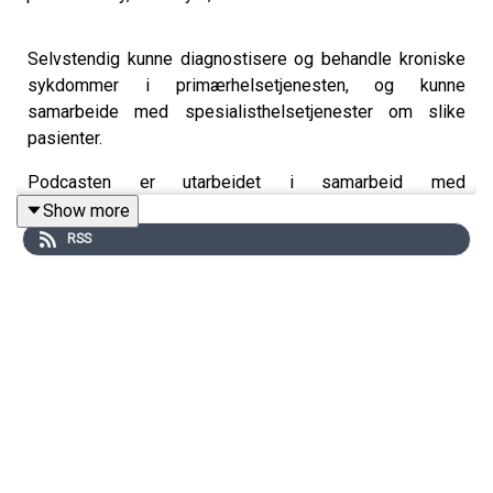
Selvstendig kunne diagnostisere og behandle kroniske
sykdommer i primærhelsetjenesten, og kunne
samarbeide med spesialisthelsetjenester om slike
pasienter.
Podcasten er utarbeidet i samarbeid med
Helsedirektoratet. Helsedirektoratet har finansiert
Show more
utviklingen av podcasten, men innholdet er i sin helhet
RSS
utarbeidet av KVALLM (allmennlegene Kristian Høines
og Morten Munkvik). Podcasten er ingen fasit for
hvordan læringsmålene skal tolkes, men skal bidra til
refleksjon rundt læringsmålene i allmennmedisin.