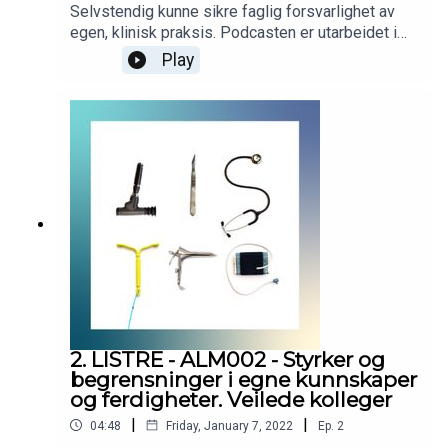
Selvstendig kunne sikre faglig forsvarlighet av
egen, klinisk praksis. Podcasten er utarbeidet i
samarbeid med Helsedirektoratet.
Play
Helsedirektoratet har finansiert utviklingen av
podcasten, men innholdet er i sin helhet
utarbeidet av KVALLM (allmennlegene Kristian
Høines og Morten Munkvik). Podcasten er ingen
fasit for hvordan læringsmålene skal tolkes, men
skal bidra til refleksjon rundt læringsmålene i
allmennmedisin.
2. LISTRE - ALM002 - Styrker og
begrensninger i egne kunnskaper
og ferdigheter. Veilede kolleger
|
|
04:48
Friday, January 7, 2022
Ep.
2