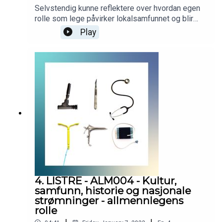
Selvstendig kunne reflektere over hvordan egen
rolle som lege påvirker lokalsamfunnet og blir
påvirket av lokalsamfunnet. Podcasten er
Play
utarbeidet i samarbeid med Helsedirektoratet.
Helsedirektoratet har finansiert utviklingen av
podcasten, men innholdet er i sin helhet
utarbeidet av KVALLM (allmennlegene Kristian
Høines og Morten Munkvik). Podcasten er ingen
fasit for hvordan læringsmålene skal tolkes, men
skal bidra til refleksjon rundt læringsmålene i
allmennmedisin.
4. LISTRE - ALM004 - Kultur,
samfunn, historie og nasjonale
strømninger - allmennlegens
rolle