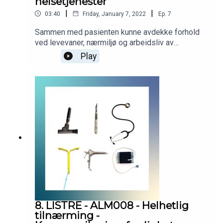
helsetjenester
|
|
03:40
Friday, January 7, 2022
Ep.
7
Sammen med pasienten kunne avdekke forhold
ved levevaner, nærmiljø og arbeidsliv av
betydning for liv, helse og pasientens tilgang til
Play
nødvendige helsetjenester. Podcasten er
utarbeidet i samarbeid med Helsedirektoratet.
Helsedirektoratet har finansiert utviklingen av
podcasten, men innholdet er i sin helhet
utarbeidet av KVALLM (allmennlegene Kristian
Høines og Morten Munkvik). Podcasten er ingen
fasit for hvordan læringsmålene skal tolkes, men
skal bidra til refleksjon rundt læringsmålene i
allmennmedisin.
8. LISTRE - ALM008 - Helhetlig
tilnærming -