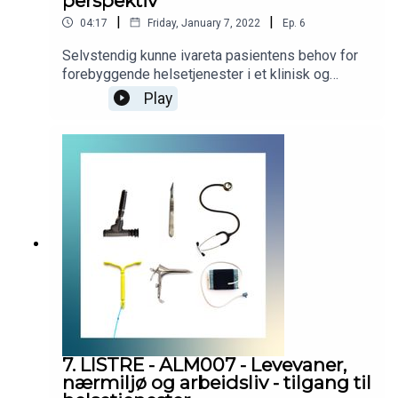
perspektiv
|
|
04:17
Friday, January 7, 2022
Ep.
6
Selvstendig kunne ivareta pasientens behov for
forebyggende helsetjenester i et klinisk og
samfunnsmessig perspektiv. Podcasten er
Play
utarbeidet i samarbeid med Helsedirektoratet.
Helsedirektoratet har finansiert utviklingen av
podcasten, men innholdet er i sin helhet
utarbeidet av KVALLM (allmennlegene Kristian
Høines og Morten Munkvik). Podcasten er ingen
fasit for hvordan læringsmålene skal tolkes, men
skal bidra til refleksjon rundt læringsmålene i
allmennmedisin.
7. LISTRE - ALM007 - Levevaner,
nærmiljø og arbeidsliv - tilgang til