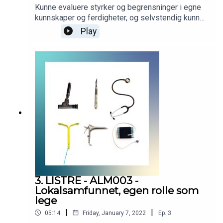
Kunne evaluere styrker og begrensninger i egne
kunnskaper og ferdigheter, og selvstendig kunne
veilede kolleger i tilsvarende evaluering.
Play
Podcasten er utarbeidet i samarbeid med
Helsedirektoratet. Helsedirektoratet har finansiert
utviklingen av podcasten, men innholdet er i sin
helhet utarbeidet av KVALLM (allmennlegene
Kristian Høines og Morten Munkvik). Podcasten
er ingen fasit for hvordan læringsmålene skal
tolkes, men skal bidra til refleksjon rundt
læringsmålene i allmennmedisin.
3. LISTRE - ALM003 -
Lokalsamfunnet, egen rolle som
lege
|
|
05:14
Friday, January 7, 2022
Ep.
3