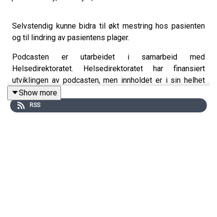
Selvstendig kunne bidra til økt mestring hos pasienten
og til lindring av pasientens plager.
Podcasten er utarbeidet i samarbeid med
Helsedirektoratet. Helsedirektoratet har finansiert
utviklingen av podcasten, men innholdet er i sin helhet
utarbeidet av KVALLM (allmennlegene Kristian Høines
Show more
og Morten Munkvik). Podcasten er ingen fasit for
RSS
hvordan læringsmålene skal tolkes, men skal bidra til
refleksjon rundt læringsmålene i allmennmedisin.