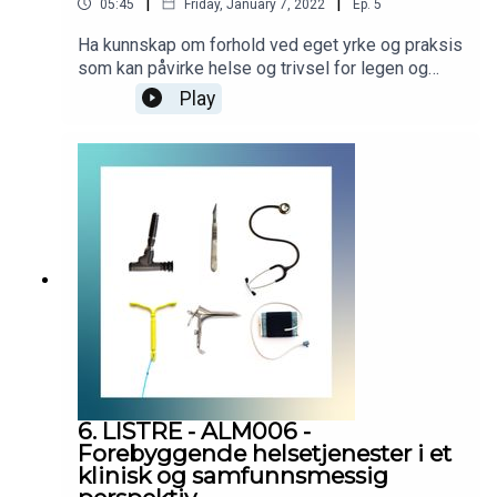
|
|
05:45
Friday, January 7, 2022
Ep.
5
Ha kunnskap om forhold ved eget yrke og praksis
som kan påvirke helse og trivsel for legen og
legens medarbeidere; samt kjenne til hvordan
Play
yrkesskade kan forebygges. Podcasten er
utarbeidet i samarbeid med Helsedirektoratet.
Helsedirektoratet har finansiert utviklingen av
podcasten, men innholdet er i sin helhet
utarbeidet av KVALLM (allmennlegene Kristian
Høines og Morten Munkvik). Podcasten er ingen
fasit for hvordan læringsmålene skal tolkes, men
skal bidra til refleksjon rundt læringsmålene i
allmennmedisin.
6. LISTRE - ALM006 -
Forebyggende helsetjenester i et
klinisk og samfunnsmessig