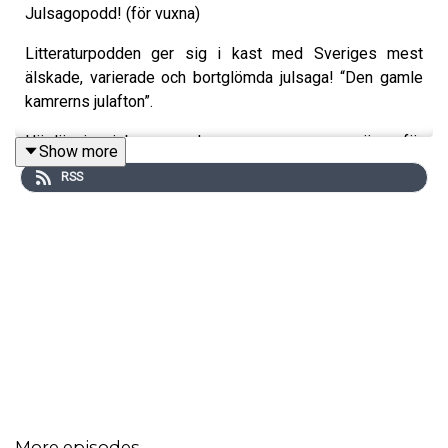
Julsagopodd! (för vuxna)
Litteraturpodden ger sig i kast med Sveriges mest
älskade, varierade och bortglömda julsaga! “Den gamle
kamrerns julafton”.
Högläsning i brasans sken om mannen som ännu för
Show more
några decennier sedan var känd av alla. .
RSS
More episodes