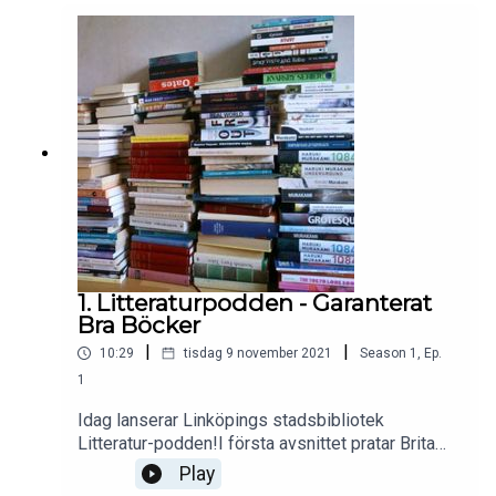
boktips#jul#DKV#Digitalkreativverkstad
1. Litteraturpodden - Garanterat
Bra Böcker
|
|
10:29
tisdag 9 november 2021
Season
1
,
Ep.
1
Idag lanserar Linköpings stadsbibliotek
Litteratur-podden!I första avsnittet pratar Brita
Lodén och Miri Höglund om projektet Garanterat
Play
Bra Böcker, tipsar om sina favorit-titlar från