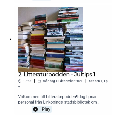
institution.
2. Litteraturpodden - Jultips 1
|
|
17:55
måndag 13 december 2021
Season
1
,
Ep.
2
Välkommen till Litteraturpodden!Idag tipsar
personal från Linköpings stadsbibliotek om
böcker med jultema.God
Play
Jul!#litteraturpodden#linköpingsstadsbibliotek#