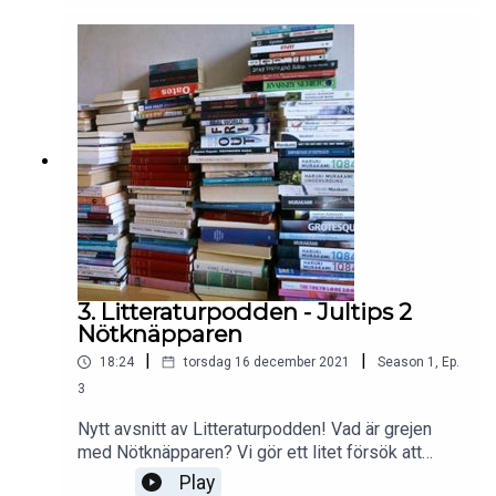
influencers.#Litteraturpodden#DigitalKreativVerk
stad#charlottebrontë#janeeyre#klassiker#influe
ncer#linkopingsstadsbibliotek
3. Litteraturpodden - Jultips 2
Nötknäpparen
|
|
18:24
torsdag 16 december 2021
Season
1
,
Ep.
3
Nytt avsnitt av Litteraturpodden! Vad är grejen
med Nötknäpparen? Vi gör ett litet försök att
förstå denna amerikansk-rysk-fransk-tyska
Play