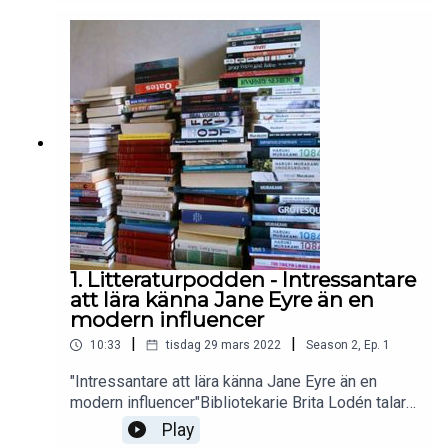
Reservera den hos Götabiblioteken!Ha en skön
sommarläsning!#litteraturpodden#digitalkreativv
erkstad#linköpingsstadsbibliotek#sommarläsnin
g
1. Litteraturpodden - Intressantare
att lära känna Jane Eyre än en
modern influencer
|
|
10:33
tisdag 29 mars 2022
Season
2
,
Ep.
1
"Intressantare att lära känna Jane Eyre än en
modern influencer"Bibliotekarie Brita Lodén talar
om att lära känna och inspireras av klassiker
Play
istället för moderna