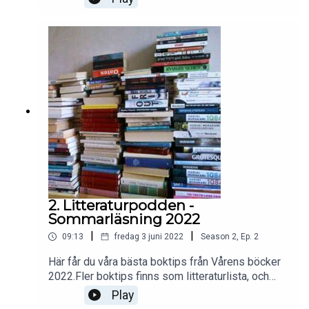
introduktion till mannen som gläntade på dörren
till det obegripliga!(I programmet råkar vi säga att
Hoffmann föddes 1976. Det ska naturligtvis vara
1776.)#hoffmann#linköpingsstadsbibliotek#link
öpingskommun#deckare#skräck#fantasy#etaho
ffmann
2. Litteraturpodden -
Sommarläsning 2022
|
|
09:13
fredag 3 juni 2022
Season
2
,
Ep.
2
Här får du våra bästa boktips från Vårens böcker
2022.Fler boktips finns som litteraturlista, och
som film på vår YouTube-kanal.Mer
Play
sommarläsningÄr boken som du vill läsa utlånad?