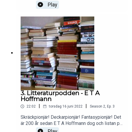
Nobelbanketten
Play
2022.https://www.elle.se/mode/nobel-2022-
gasternas-klader/8934981
3. Litteraturpodden - E T A
Hoffmann
|
|
22:02
torsdag 16 juni 2022
Season
2
,
Ep.
3
Skräckpionjär! Deckarpionjär! Fantasypionjär! Det
är 200 år sedan E T A Hoffmann dog och listan på
hans titlar kan göras hur lång som helst. Vi ger en
Play