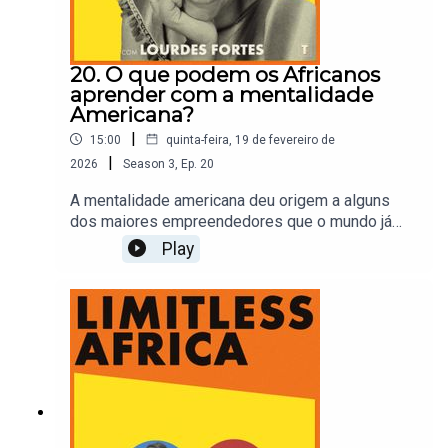
20. O que podem os Africanos
aprender com a mentalidade
Americana?
|
15:00
quinta-feira, 19 de fevereiro de
|
2026
Season
3
,
Ep.
20
A mentalidade americana deu origem a alguns
dos maiores empreendedores que o mundo já
viu… de Henry Ford a Oprah Winfrey. O que podem
Play
os africanos aprender com o seu sucesso?É
patrocinado pelo Departamento de Estado dos
EUA e pela Fundação Seenfire.