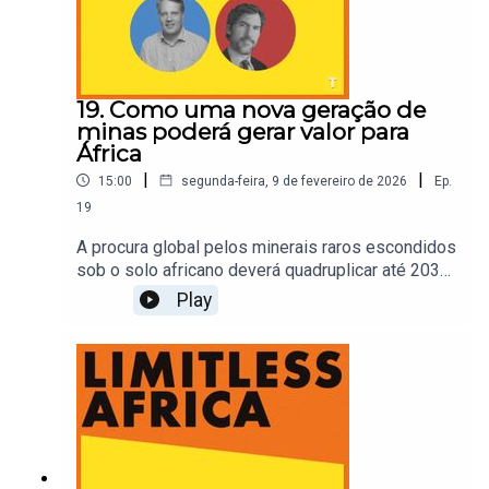
19. Como uma nova geração de
minas poderá gerar valor para
África
|
|
15:00
segunda-feira, 9 de fevereiro de 2026
Ep.
19
A procura global pelos minerais raros escondidos
sob o solo africano deverá quadruplicar até 2030.
Estes materiais essenciais vão desde o lítio,
Play
presente no seu smartphone, até ao cobalto, que
alimenta as baterias de veículos elétricos. No
entanto, durante décadas, a história tem sido a
mesma: as matérias-primas são extraídas do
solo, enviadas para o estrangeiro para serem
refinadas e depois vendidas de volta ao
continente com um enorme valor
acrescentado.Neste episódio, Lourdes Fortes