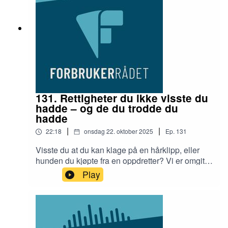
Mehammer.
131. Rettigheter du ikke visste du
hadde – og de du trodde du
hadde
|
|
22:18
onsdag 22. oktober 2025
Ep.
131
Visste du at du kan klage på en hårklipp, eller
hunden du kjøpte fra en oppdretter? Vi er omgitt
av et ganske godt lovverk som beskytter oss
Play
forbrukere, men det er fortsatt noen ting vi ikke
tenker over at de vi klage på – og noen ting vi tror
vi kan klage på.I studio hører du fagsjef i
Forbrukerrådet, Thomas Iversen, og
programleder, Helen Mehammer.