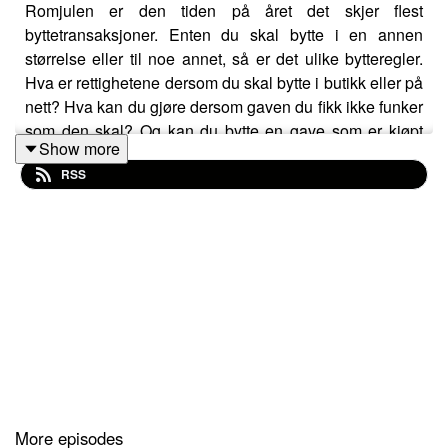
Romjulen er den tiden på året det skjer flest
byttetransaksjoner. Enten du skal bytte i en annen
størrelse eller til noe annet, så er det ulike bytteregler.
Hva er rettighetene dersom du skal bytte i butikk eller på
nett? Hva kan du gjøre dersom gaven du fikk ikke funker
som den skal? Og kan du bytte en gave som er kjøpt
Show more
brukt?
RSS
For å snakke om de ulike byttereglene hører du Berit
Aamodt fra veiledningstjenesten, fagsjef, Thomas
Iversen, og programleder, Helen Mehammer.
More episodes