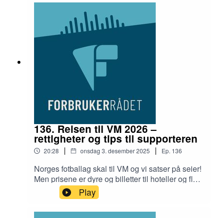
reglene? I denne episoden snakker vi om
videospillmord, lootbokser og hva som rører seg i
det europeiske spilluniverset.I studio hører du
fagsjef i Forbrukerrådet, Thomas Iversen,
seniorrådgiver Ailo Krogh Ravna, og
programleder, Maren Van Burden Struksnæs.
136. Reisen til VM 2026 –
rettigheter og tips til supporteren
|
|
20:28
onsdag 3. desember 2025
Ep.
136
Norges fotballag skal til VM og vi satser på seier!
Men prisene er dyre og billetter til hoteller og fly
går raskt. Hva bør du tenke på for å unngå rødt
Play
kort i lommeboken på vei til fotball VM 2026?I
studio hører du fagsjef, Thomas Iversen, og