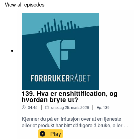
View all episodes
139. Hva er enshittification, og
hvordan bryte ut?
|
|
34:45
onsdag 25. mars 2026
Ep.
139
Kjenner du på en irritasjon over at en tjeneste
eller et produkt har blitt dårligere å bruke, eller at
du må betale for noe som tidligere var gratis?
Play
Dette kalles enshittification. Den digitale