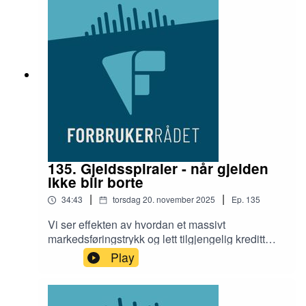
programleder, Helen Mehammer.
135. Gjeldsspiraler - når gjelden
ikke blir borte
|
|
34:43
torsdag 20. november 2025
Ep.
135
Vi ser effekten av hvordan et massivt
markedsføringstrykk og lett tilgjengelig kreditt
påvirker hverandre.Når mange små kjøp plutselig
Play
blir vanskelig å betale kan dette være starten på
en gjeldsspiral for flere. Tingene blir heller ikke
enklere av å bli påminnet om handlekurven på