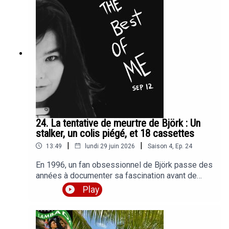
CaliforniaRythm is Rythm - Strings of LifeDamas
Gratis feat Viru Kumbieron - No te Creas Tan
ImportanteMidnight Dreams - LofiVisionSex
Pistols - God Save The QueenChief Keef feat Lil
Reese - I Don't LikeBrentin Davis - Lofi in the
BankDischarge - MeanwhileKazba de Small ft
Wizkid, Burna Boy, Cassper Nyovest & Madumane
- SpononoJérôme Chauvel - Stoner Rock
24. La tentative de meurtre de Björk : Un
stalker, un colis piégé, et 18 cassettes
|
|
13:49
lundi 29 juin 2026
Saison
4
,
Ep.
24
En 1996, un fan obsessionnel de Björk passe des
années à documenter sa fascination avant de
préparer une attaque qui aurait pu changer
Play
l'histoire de la musique. On en parle aujourd'hui, et
c'est l'occas de parler un peu de Björk cette
queenCrédits Musicaux :Björk - Johannes