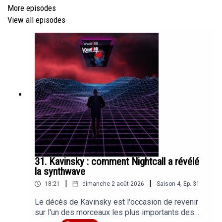
More episodes
Robert Johnson - Me and the Devil Blues
View all episodes
The Rolling Stones - Lady Jane (version avec Brian
Jones)
Nirvana - Lithium
Amy Winehouse - You Know I'm No Good
Narzeky - Lucid Dreams
Midnight Dreams - LofiVision
31. Kavinsky : comment Nightcall a révélé
Merci pour tout
la synthwave
Yums
|
|
18:21
dimanche 2 août 2026
Saison
4
,
Ep.
31
Le décès de Kavinsky est l'occasion de revenir
sur l'un des morceaux les plus importants des