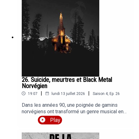
White Stripes - Black MathJack White & Alicia
Keys - Another Way To DieThe White Stripes -
There's No Home for You Here
26. Suicide, meurtres et Black Metal
Norvégien
|
|
19:07
lundi 13 juillet 2026
Saison
4
,
Ep.
26
Dans les années 90, une poignée de gamins
norvégiens ont transformé un genre musical en
scène criminelle réelle : deux morts, des dizaines
Play
d'églises brûlées, et un meurtre homophobe. On
retrace tout, chronologiquement, et promis c'est
pas parce qu'il y a le mot Norvégien dans le titre