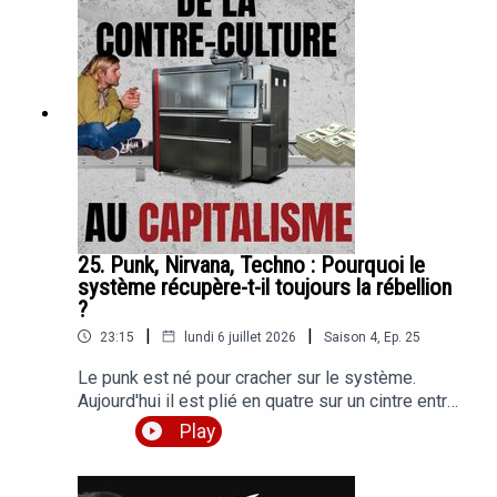
que c'est forcément chiantChapitrage :Mort de
Dead : 1:36Incendies : 6:23Meurtre homophobe :
9:39Mort de Euronymous : 12:41Crédits Audio
: Alex Guz - A MetalBathory - MassacreMayhem -
Pure Fucking ArmageddonMayhem - Life
EternalBurzum - dunkelheit
25. Punk, Nirvana, Techno : Pourquoi le
système récupère-t-il toujours la rébellion
?
|
|
23:15
lundi 6 juillet 2026
Saison
4
,
Ep.
25
Le punk est né pour cracher sur le système.
Aujourd'hui il est plié en quatre sur un cintre entre
Naruto et un sweat NASA à 35 euros. Alors on va
Play
chercher à comprendre pourquoi, et si il y a
ENCORE des endroits qui résistent.Crédits
Musicaux : The Clash - White RiotEagles - Hotel