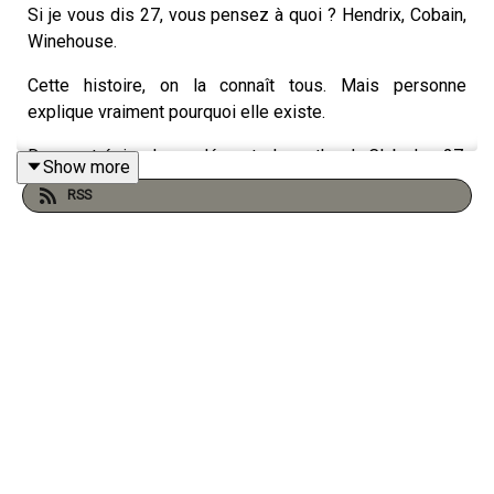
Si je vous dis 27, vous pensez à quoi ? Hendrix, Cobain,
Winehouse.
Cette histoire, on la connaît tous. Mais personne
explique vraiment pourquoi elle existe.
Dans cet épisode, on démonte le mythe du Club des 27,
Show more
et on explique comment ce pseudo mystère a pris autant
RSS
d'ampleur.
Crédits Musicaux :
The Jimi Hendrix Experience - Purple Haze
Janis Joplin - Piece of my Heart
The Doors - People are Strange