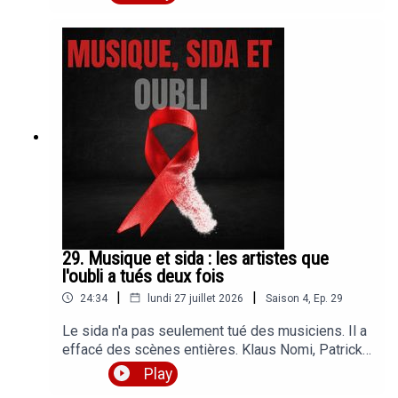
de pourquoi ce petit ange parti trop tôt nous a
quitté.Crédits Musicaux : Purrple Cat - Just
RelaxMondotek - AliveMariusz Szwarc -
300425_REC78_VIP2Dim Chris - No SuckerYelle
- A Cause des GarçonsDim Chris - Sucker
29. Musique et sida : les artistes que
l'oubli a tués deux fois
|
|
24:34
lundi 27 juillet 2026
Saison
4
,
Ep.
29
Le sida n'a pas seulement tué des musiciens. Il a
effacé des scènes entières. Klaus Nomi, Patrick
Cowley, Arthur Russell, Sylvester... pourquoi ne
Play
retient-on que Freddie Mercury ? Aujourd'hui on