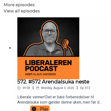
samt gi oss 5 stjerner i Spotify og Apple Podcast!
More episodes
View all episodes
Vennligst abonner på podcasten i din egen app, så blir du
varslet når nye episoder kommer ut.
Følg/kontakt oss her:
liberalaften@gmail.com
https://www.facebook.com/liberalerenpodcast/
https://www.instagram.com/liberalerenpodcast/
572. #572 Arendalsuka neste
|
|
https://twitter.com/LiberalerenP
39:58
Monday, August 3, 2026
Ep.
572
Liberale venner!Det er bare forberedelser til
Arendalsuka som gjelder denne uken, men før det
en liten podcast-episode til dere der ute i
Rate oss gjerne også i de apper som tilbyr dette!
Play