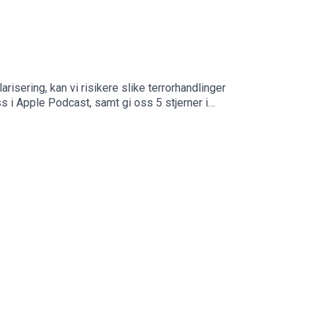
isering, kan vi risikere slike terrorhandlinger
 i Apple Podcast, samt gi oss 5 stjerner i
r kommer ut.Følg/kontakt oss her:
enpodcast/https://twitter.com/LiberalerenPRate
 mulig.Kontakt oss / send inn
eren.no/Støtt Liberaleren gjennom diverse
PS valgfrie kroner til
eren Podcast på