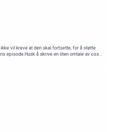
kke vil kreve at den skal fortsette, for å støtte
gens episode.Husk å skrive en liten omtale av oss i
 app, så blir du varslet når nye episoder kommer
enpodcast/https://twitter.com/LiberalerenPRate
 mulig.Kontakt oss / send inn
eren.no/Støtt Liberaleren gjennom diverse
PS valgfrie kroner til
eren Podcast på