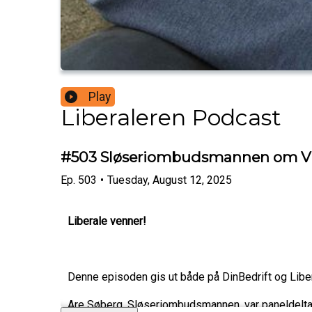
Play
Liberaleren Podcast
#503 Sløseriombudsmannen om Vi
Ep.
503
•
Tuesday, August 12, 2025
Liberale venner!
Denne episoden gis ut både på DinBedrift og Libe
Are Søberg, Sløseriombudsmannen, var paneldeltak