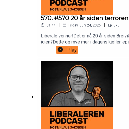
570. #570 20 år siden terroren 
|
|
31:44
Friday, July 24, 2026
Ep.
570
Liberale venner!Det er nå 20 år siden Breivi
igjen?Dette og mye mer i dagens kjeller-epi
Spotify og Apple Podcast!Vennligst abonner 
Play
liberalaften@gmail.comhttps://www.faceboo
oss gjerne også i de apper som tilbyr dette
spørsmål:www.podpage.com/liberaleren-podc
bidrag her:https://www.liberaleren.no/dona
Liberaleren: 579172Liberaleren TV:https
YouTube:https://www.youtube.com/channel