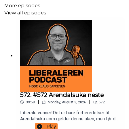
More episodes
View all episodes
Vennligst abonner på podcasten i din egen app, så blir du
varslet når nye episoder kommer ut.
Følg/kontakt oss her:
liberalaften@gmail.com
https://www.facebook.com/liberalerenpodcast/
https://www.instagram.com/liberalerenpodcast/
https://twitter.com/LiberalerenP
572. #572 Arendalsuka neste
|
|
39:58
Monday, August 3, 2026
Ep.
572
Liberale venner!Det er bare forberedelser til
Rate oss gjerne også i de apper som tilbyr dette!
Arendalsuka som gjelder denne uken, men før det
en liten podcast-episode til dere der ute i
Play
Skriv også positive kommentarer i de podcast apper