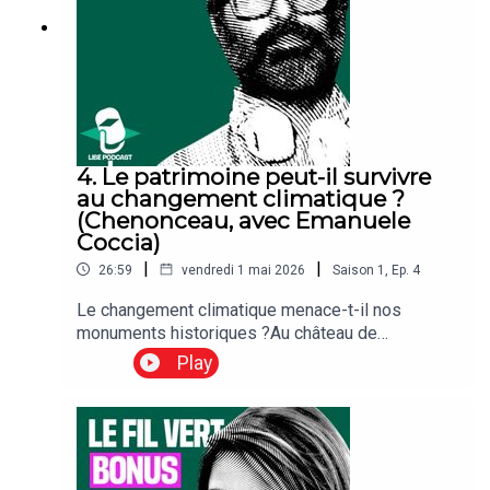
4. Le patrimoine peut-il survivre
au changement climatique ?
(Chenonceau, avec Emanuele
Coccia)
|
|
26:59
vendredi 1 mai 2026
Saison
1
,
Ep.
4
Le changement climatique menace-t-il nos
monuments historiques ?Au château de
Chenonceau, sécheresses, crues et variations du
Play
niveau de l’eau fragilisent les fondations.Avec le
philosophe Emanuele Coccia et l’architecte
Étienne Barthélémy, cet épisode explore une
question inédite : faut-il repenser entièrement
notre manière de préserver le patrimoine ?🏰 Un