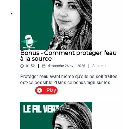
reportage sur le climat, l’architecture et
l’adaptation du passé aux défis du futur.🎧 Le Fil
Vert, le podcast des solutions pour
l’environnement, par Libération.
Bonus - Comment protéger l’eau
à la source
|
|
01:52
dimanche 26 avril 2026
Saison
1
Protéger l’eau avant même qu’elle ne soit traitée :
est-ce possible ?Dans ce bonus :agir sur les
pratiques agricolespréserver les sols
Play
vivantsaccompagner les agriculteurs dans leur
transition💧 Trois leviers concrets pour améliorer
durablement la qualité de l’eau.🎧 Un format court
pour retenir l’essentiel de l'épisode 3 du Fil Vert.