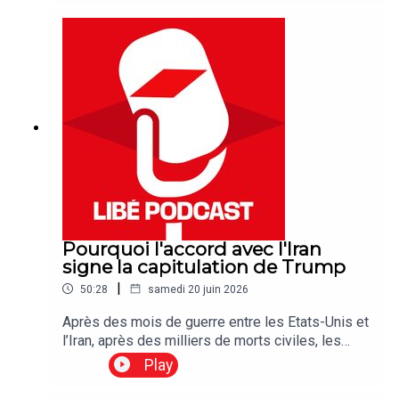
Pourquoi l'accord avec l'Iran
signe la capitulation de Trump
|
50:28
samedi 20 juin 2026
Après des mois de guerre entre les Etats-Unis et
l’Iran, après des milliers de morts civiles, les
deux pays ont mis un terme au conflit au Moyen-
Play
Orient en signant un protocole d’accord dans la
nuit de mercredi à jeudi. Mais cette séquence