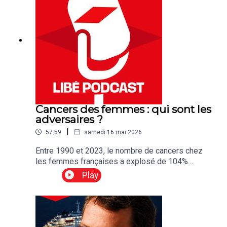
Cancers des femmes : qui sont les
adversaires ?
|
57:59
samedi 16 mai 2026
Entre 1990 et 2023, le nombre de cancers chez
les femmes françaises a explosé de 104%
d’après une étude parue dans le magazine The
Play
Lancet. C’est le plus haut pourcentage d’Europe.
Quel est le lien entre cancer et changement
climatique ? Pourquoi les femmes sont-elles les
plus touchées ? Et enfin, quelles responsabilités
ont les pouvoirs publics dans cette situation ?