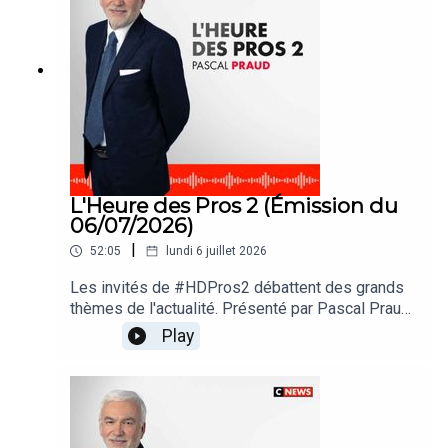
L'Heure des Pros 2 (Émission du
06/07/2026)
|
52:05
lundi 6 juillet 2026
Les invités de #HDPros2 débattent des grands
thèmes de l'actualité. Présenté par Pascal Praud
du lundi au jeudi et Julien Pasquet le vendredi.
Play