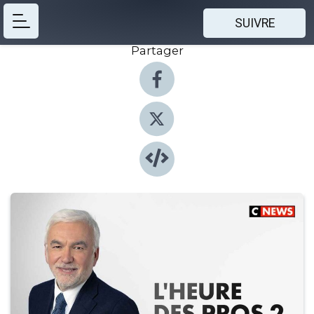
SUIVRE
Partager