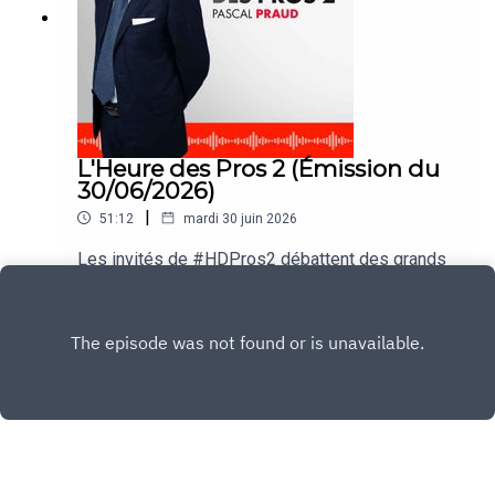
L'Heure des Pros 2 (Émission du
30/06/2026)
|
51:12
mardi 30 juin 2026
Les invités de #HDPros2 débattent des grands
thèmes de l'actualité. Présenté par Pascal Praud
du lundi au jeudi et Julien Pasquet le vendredi.
Play