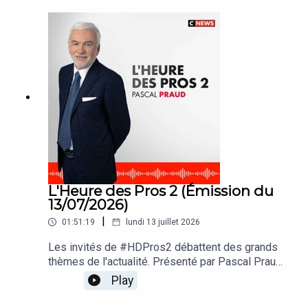
L'Heure des Pros 2 (Émission du
13/07/2026)
|
01:51:19
lundi 13 juillet 2026
Les invités de #HDPros2 débattent des grands
thèmes de l'actualité. Présenté par Pascal Praud
du lundi au jeudi et Julien Pasquet le vendredi.
Play