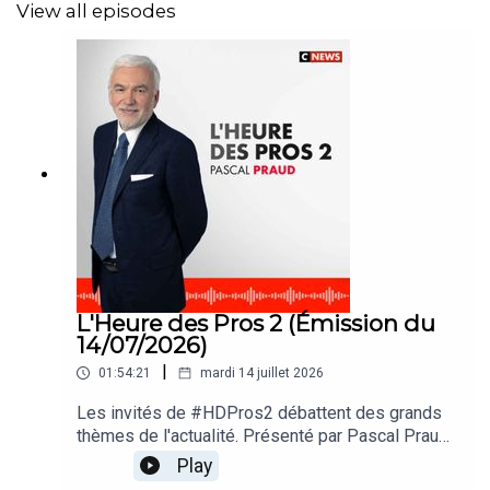
View all episodes
L'Heure des Pros 2 (Émission du
14/07/2026)
|
01:54:21
mardi 14 juillet 2026
Les invités de #HDPros2 débattent des grands
thèmes de l'actualité. Présenté par Pascal Praud
du lundi au jeudi et Julien Pasquet le vendredi.
Play