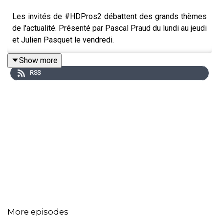
Les invités de #HDPros2 débattent des grands thèmes
de l'actualité. Présenté par Pascal Praud du lundi au jeudi
et Julien Pasquet le vendredi.
Show more
RSS
More episodes