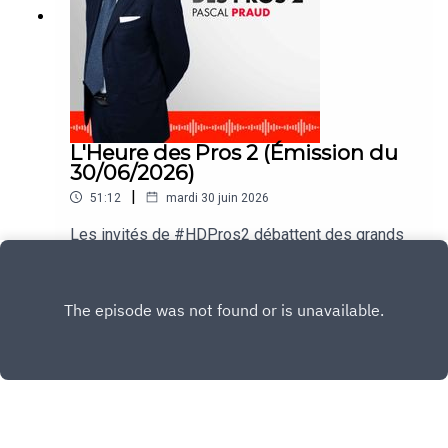
L'Heure des Pros 2 (Émission du
30/06/2026)
|
51:12
mardi 30 juin 2026
Les invités de #HDPros2 débattent des grands
thèmes de l'actualité. Présenté par Pascal Praud
du lundi au jeudi et Julien Pasquet le vendredi.
Play