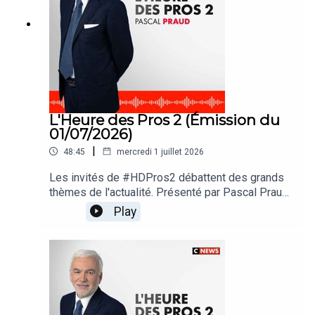
L'Heure des Pros 2 (Émission du
01/07/2026)
|
48:45
mercredi 1 juillet 2026
Les invités de #HDPros2 débattent des grands
thèmes de l'actualité. Présenté par Pascal Praud
du lundi au jeudi et Julien Pasquet le vendredi.
Play