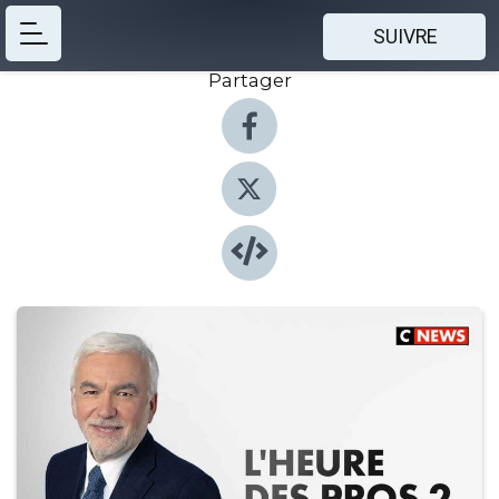
SUIVRE
Partager