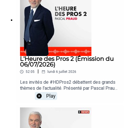
L'Heure des Pros 2 (Émission du
06/07/2026)
|
52:05
lundi 6 juillet 2026
Les invités de #HDPros2 débattent des grands
thèmes de l'actualité. Présenté par Pascal Praud
du lundi au jeudi et Julien Pasquet le vendredi.
Play