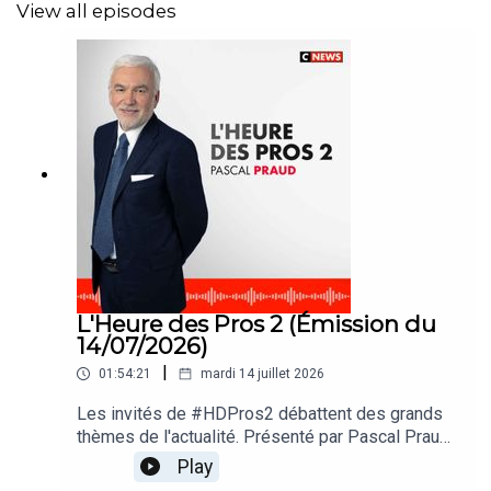
View all episodes
L'Heure des Pros 2 (Émission du
14/07/2026)
|
01:54:21
mardi 14 juillet 2026
Les invités de #HDPros2 débattent des grands
thèmes de l'actualité. Présenté par Pascal Praud
du lundi au jeudi et Julien Pasquet le vendredi.
Play