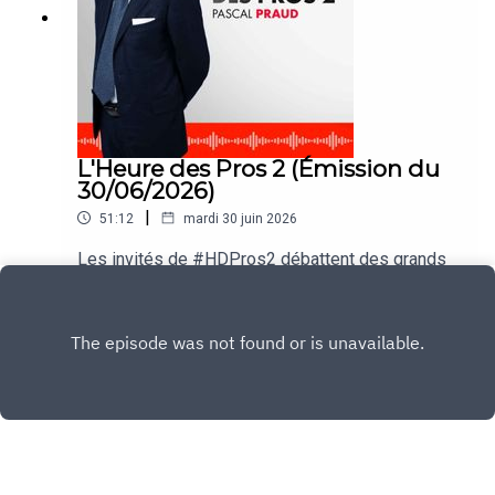
L'Heure des Pros 2 (Émission du
30/06/2026)
|
51:12
mardi 30 juin 2026
Les invités de #HDPros2 débattent des grands
thèmes de l'actualité. Présenté par Pascal Praud
du lundi au jeudi et Julien Pasquet le vendredi.
Play