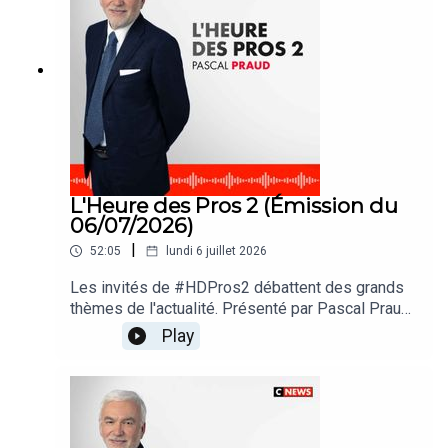
L'Heure des Pros 2 (Émission du
06/07/2026)
|
52:05
lundi 6 juillet 2026
Les invités de #HDPros2 débattent des grands
thèmes de l'actualité. Présenté par Pascal Praud
du lundi au jeudi et Julien Pasquet le vendredi.
Play