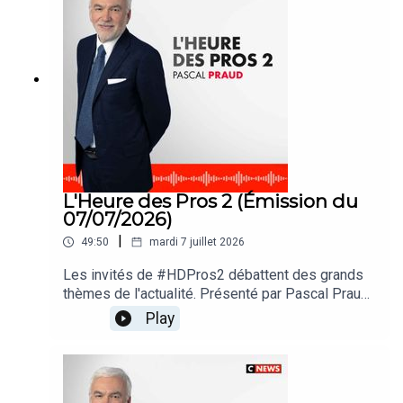
L'Heure des Pros 2 (Émission du
07/07/2026)
|
49:50
mardi 7 juillet 2026
Les invités de #HDPros2 débattent des grands
thèmes de l'actualité. Présenté par Pascal Praud
du lundi au jeudi et Julien Pasquet le vendredi.
Play