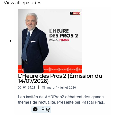
View all episodes
L'Heure des Pros 2 (Émission du
14/07/2026)
|
01:54:21
mardi 14 juillet 2026
Les invités de #HDPros2 débattent des grands
thèmes de l'actualité. Présenté par Pascal Praud
du lundi au jeudi et Julien Pasquet le vendredi.
Play