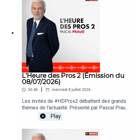
L'Heure des Pros 2 (Émission du
08/07/2026)
|
50:46
mercredi 8 juillet 2026
Les invités de #HDPros2 débattent des grands
thèmes de l'actualité. Présenté par Pascal Praud
du lundi au jeudi et Julien Pasquet le vendredi.
Play