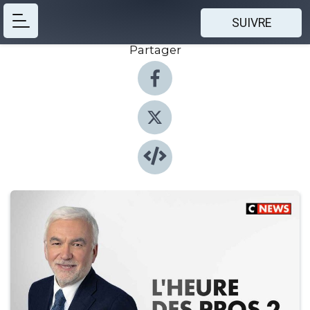
SUIVRE
Partager