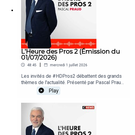
L'Heure des Pros 2 (Émission du
01/07/2026)
|
48:45
mercredi 1 juillet 2026
Les invités de #HDPros2 débattent des grands
thèmes de l'actualité. Présenté par Pascal Praud
du lundi au jeudi et Julien Pasquet le vendredi.
Play