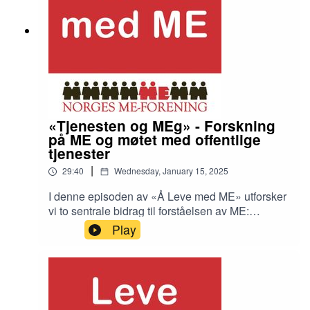
Og hvordan vil helsevesenet se ut om 10 år
dersom vi ikke handler nå? Bli med på en viktig
samtale om en sykdom som påvirker langt flere
enn du tror.
«Tjenesten og MEg» - Forskning
på ME og møtet med offentlige
tjenester
|
29:40
Wednesday, January 15, 2025
I denne episoden av «Å Leve med ME» utforsker
vi to sentrale bidrag til forståelsen av ME:
forskningsprosjektet «Tjenesten og MEg» og en
Play
ny studie om lønnsutvikling før og etter ME-
diagnose. Anne Kielland fra Fafo deler innsikter
fra disse arbeidene, som belyser hvordan ME
påvirker livskvalitet, møte med offentlige tjenester
og arbeidsliv. Dette er en viktig samtale om