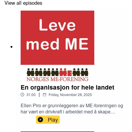
View all episodes
En organisasjon for hele landet
|
31:00
Friday, November 28, 2025
Ellen Piro er grunnleggeren av ME-foreningen og
har vært en drivkraft i arbeidet med å skape
forståelse for sykdommen i Norge. Reidun Gran
Play
Alkanger har vært sentral i å bygge opp
likepersonsarbeidet, og sammem med Ellen, en