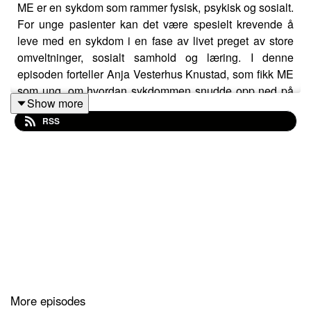
ME er en sykdom som rammer fysisk, psykisk og sosialt.
For unge pasienter kan det være spesielt krevende å
leve med en sykdom i en fase av livet preget av store
omveltninger, sosialt samhold og læring. I denne
episoden forteller Anja Vesterhus Knustad, som fikk ME
som ung, om hvordan sykdommen snudde opp ned på
Show more
hverdagen hennes, og deler også sine råd til unge med
RSS
ME, samt andre viktige personer og institusjoner i unges
liv, for hvordan best tilrettelegge for personer i hennes
situasjon.
More episodes