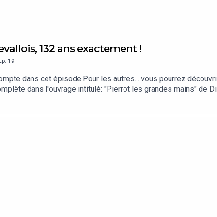
evallois, 132 ans exactement !
Ep.
19
compte dans cet épisode.Pour les autres... vous pourrez découvrir 
omplète dans l'ouvrage intitulé: "Pierrot les grandes mains" de D