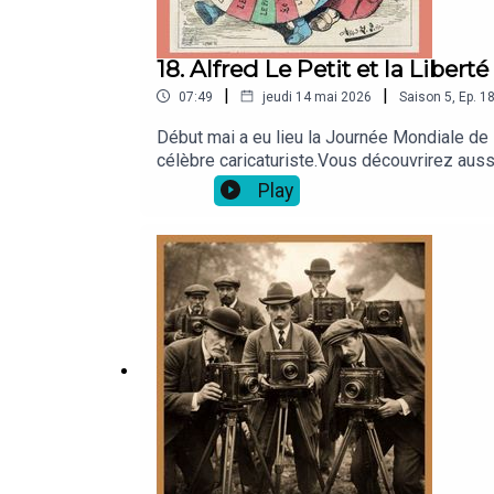
18. Alfred Le Petit et la Libert
|
|
07:49
jeudi 14 mai 2026
Saison
5
,
Ep.
1
Début mai a eu lieu la Journée Mondiale de l
célèbre caricaturiste.Vous découvrirez auss
Play