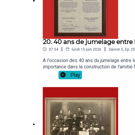
20. 40 ans de jumelage entre 
|
|
07:34
lundi 15 juin 2026
Saison
5
,
Ep.
20
A l'occasion des 40 ans du jumelage entre le
importance dans la construction de l'amitié 
avec un grand H !)
Play