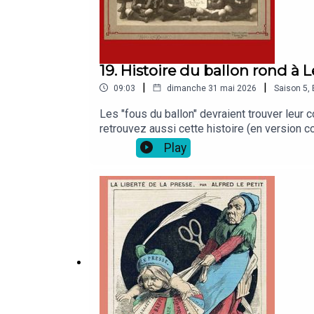
19. Histoire du ballon rond à L
|
|
09:03
dimanche 31 mai 2026
Saison
5
,
Les "fous du ballon" devraient trouver leur 
retrouvez aussi cette histoire (en version c
et que vous cliquerez sur "play" !
Play