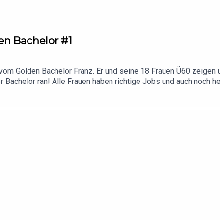
den Bachelor #1
t vom Golden Bachelor Franz. Er und seine 18 Frauen Ü60 zeigen 
r Bachelor ran! Alle Frauen haben richtige Jobs und auch noch 
en! Außerdem wächst die Dschungel-Crew und lässt auf Januar 