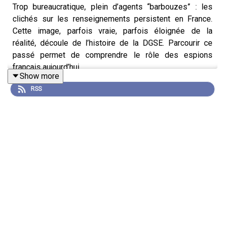
Trop bureaucratique, plein d’agents “barbouzes” : les
clichés sur les renseignements persistent en France.
Cette image, parfois vraie, parfois éloignée de la
réalité, découle de l’histoire de la DGSE. Parcourir ce
passé permet de comprendre le rôle des espions
français aujourd’hui.
Show more
RSS
Cette semaine, dans "Nid d’espions”, Etienne Girard,
directeur adjoint de la rédaction de L’Express et
spécialiste des questions d’espionnage, reçoit Damien
van Puyvelde, maître de conférences en renseignement
et sécurité à l’université de Leyden aux Pays Bas,
chercheur associé à l’Irsem, et auteur de
DGSE, Une
brève histoire du renseignement français
(Nouveau
monde).