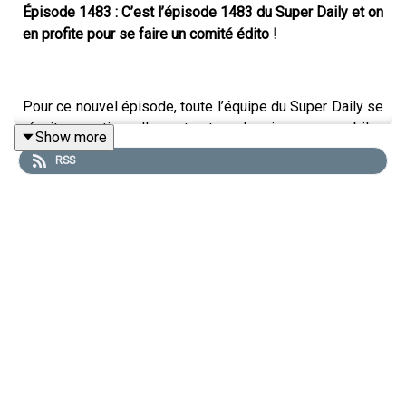
Épisode 1483 : C’est l’épisode 1483 du Super Daily et on
en profite pour se faire un comité édito !
Pour ce nouvel épisode, toute l’équipe du Super Daily se
réunit exceptionnellement autour du micro pour un bilan
Show more
de milieu d’année totalement décontracté. Avant les
RSS
grands bouleversements de l’été, Thibault, Camille et
Adjan regardent dans le rétro pour vous livrer un savant
mix d’infos clés, de coulisses d’agence et de franches
rigolades.
Des dilemmes impitoyables pour tester votre vision du
Web
L’équipe se prête au jeu d’un « Tu préfères » cornélien
appliqué au marketing digital. Entre la suppression des
Reels par Adam Mosseri, la perte dramatique de vos
statistiques social media et la gestion de crises de